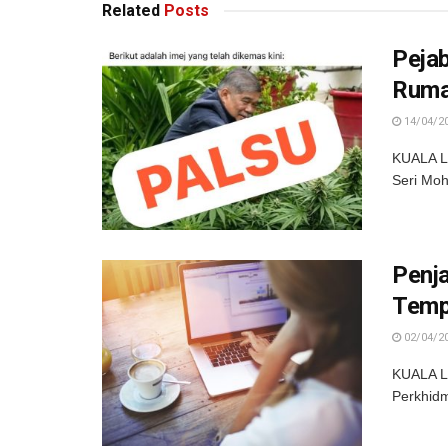
Related
Posts
Peja
Rum
14/04/2
KUALA LU
Seri Moh
Penj
Tempa
02/04/2
KUALA L
Perkhidm