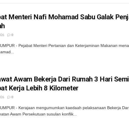
bat Menteri Nafi Mohamad Sabu Galak Pen
ah
026
0
MPUR - Pejabat Menteri Pertanian dan Keterjaminan Makanan menafi
amad...
awat Awam Bekerja Dari Rumah 3 Hari Sem
t Kerja Lebih 8 Kilometer
026
0
UMPUR - Kerajaan mengumumkan kaedaah pelaksanaan Bekerja Dari 
atan Awam Persekutuan susulan konflik...