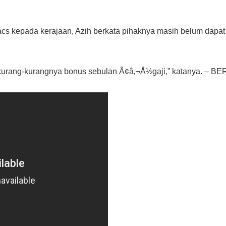
s kepada kerajaan, Azih berkata pihaknya masih belum dapat 
kurang-kurangnya bonus sebulan Ã¢â‚¬Å½gaji,” katanya. – 