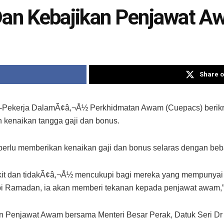
 Dan Kebajikan Penjawat 
Share o
ekerja DalamÃ¢â‚¬Å½ Perkhidmatan Awam (Cuepacs) berikra
kenaikan tangga gaji dan bonus.
perlu memberikan kenaikan gaji dan bonus selaras dengan beb
kit dan tidakÃ¢â‚¬Å½ mencukupi bagi mereka yang mempunyai 
 Ramadan, ia akan memberi tekanan kepada penjawat awam,” 
an Penjawat Awam bersama Menteri Besar Perak, Datuk Seri Dr