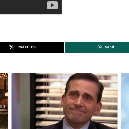
Tweet
123
Send