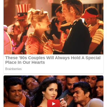
tadi.
Mohamad diminta mengulas kenyataan Timbalan Presiden
PAS, Datuk Tuan Ibrahim Tuan Man yang mengingatkan
pakatan itu supaya tidak meletakkan calon mereka dalam
PRK itu jika sekadar untuk menguji sokongan.
Tuan Ibrahim mendakwa kedua-kedua kerusi itu
merupakan kerusi tradisi PAS dan parti itu akan
mempertahankannya.
Mohamad berkata PAS bukan berada dalam Pakatan
Harapan dan jika parti itu hendak bertanding pada PRK
tersebut itu adalah hak PAS.
Kekosongan kerusi Parlimen Sungai Besar dan Parlimen
Kuala Kangsar masing-masing berikutan penyandangnya
Datuk Noriah Kasnon yang juga Timbalan Menteri
Perusahaan Perladangan dan Komoditi dan Datuk Wan