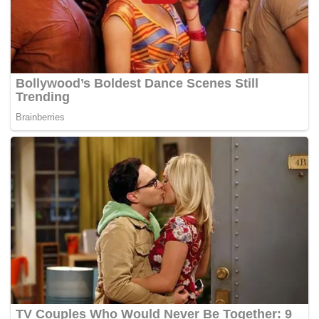
Mohammad Khair-il Anuar Wan Ahmad, terkorban dalam
nahas helikopter di Sebuyau, Sarawak, 5 Mei lepas.
Suruhanjaya Pilihan Raya dalam mesyuarat khas
semalam memutuskan PRK Sungai Besar dan PRK Kuala
Kangsar diadakan serentak dengan hari penamaan calon
pada 5 Jun, pengundian awal 14 Jun dan hari mengundi
pada 18 Jun.- BERNAMA