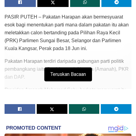
PASIR PUTEH – Pakatan Harapan akan bermesyuarat
esok bagi menentukan parti mana dalam pakatan itu akan
meletakkan calon bertanding pada Pilihan Raya Kecil
(PRK) Parlimen Sungai Besar, Selangor dan Parlimen
Kuala Kangsar, Perak pada 18 Jun ini.
Pakatan Harapan terdiri daripada gabungan parti politik
pembangkang iaitu Parti Amanah Negara (Amanah), PKR
Teruskan Bacaan
dan DAP.
Presiden Amanah Mohamad Sabu berkata mesyuarat itu
akan diadakan di pejabat Amanah di Kuala Lumpur
sebagai persiapan untuk bertanding pada PRK tersebut.
“Kita akan meletak calon sama ada dari DAP, PKR atau
Amanah,” katanya kepada pemberita selepas Majlis
Makan Malam anjuran Amanah Pasir Puteh di sini, malam