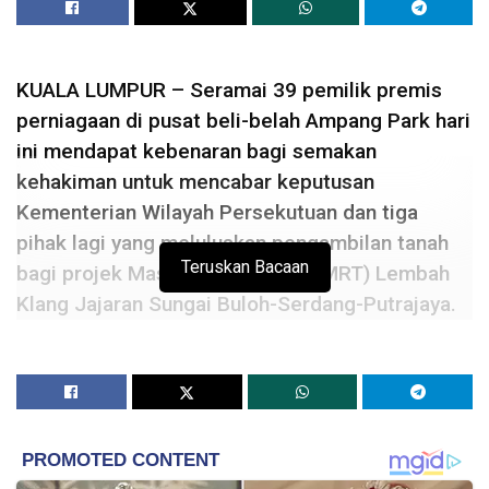
KUALA LUMPUR – Seramai 39 pemilik premis
perniagaan di pusat beli-belah Ampang Park hari
ini mendapat kebenaran bagi semakan
kehakiman untuk mencabar keputusan
Kementerian Wilayah Persekutuan dan tiga
pihak lagi yang meluluskan pengambilan tanah
Teruskan Bacaan
bagi projek Mass Rapid Transit (MRT) Lembah
Klang Jajaran Sungai Buloh-Serdang-Putrajaya.
Hakim Mahkamah Tinggi, Datuk Hanipah Farikullah
membuat keputusan itu dalam kamarnya hari ini dengan
dihadiri peguam Jason Ng Kau dan Datuk Edward Ng
Boon Siong, mewakili kesemua pemilik premis perniagaan
berkenaan selaku pemohon.