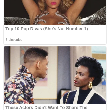
undang, batal dan tidak sah.
Mereka juga memohon diberi kebenaran untuk memulakan
prosiding semakan kehakiman bagi satu perintah
certiorari
untuk membatalkan kelulusan tersebut.
Kesemua pemohon turut meminta prosiding bagi tanah itu
termasuk keputusan dan
award
untuk pengambilan tanah
digantung serta-merta sehingga semakan kehakiman
selesai. – BERNAMA