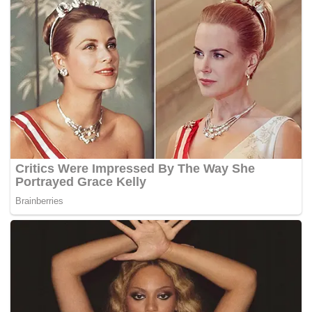
Jason memberitahu pemberita:
“Mahkamah turut
mengeluarkan perintah sementara sehingga 29
Februari kepada pentadbir-pentadbir tanah daripada
mengambil tanah atau mengeluarkan sebarang award
terhadapnya,”
katanya, sambil menambah mahkamah
turut menetapkan tarikh yang sama untuk pengurusan kes.
Pada 8 Januari lepas, pemohon yang juga pemilik strata
terbabit memfailkan permohonan dengan menamakan
Kementerian Wilayah Persekutuan, Kerajaan Malaysia,
Pengarah Tanah dan Galian Wilayah Persekutuan Kuala
Lumpur (WPKL) dan Pentadbir Tanah WPKL sebagai
responden.
Mereka memohon deklarasi bahawa Borang D bertarikh 17
Ogos 2015 dan Borang E bertarikh 22 Oktober 2015 Akta
Pengambilan Tanah 1960 yang dikeluarkan responden
adalah tidak berperlembagaan, menyalahi undang-