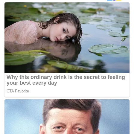
“Tapi selepas tu, mendabik dada antara pemimpin
PAS. Dah fitnah orang, tak menunjuk perasaan kesal
langsung, tapi mengucap tahniah pula. Akhlak dan
tabiat sebegini, ada ikut agama ke? Siapa yang ajar?”
katanya melalui laman Facebook beliau semalam.
Kenyataan Tony Pua memperlekehkan tahap agama
pemimpin PAS itu turut dikongsi oleh pemimpin Melayu
DAP, Dyana Sofya Mohd. Daud di laman Facebook beliau
hari ini.
Ketua Pemuda PAS, Nik Mohamad Abduh Nik Abdul Aziz
semalam memuji ketegasan Ketua Penerangan parti itu,
Nasrudin Hassan Tantawi dalam berhadapan saman fitnah
oleh Guan Eng selaku Ketua Menteri Pulau Pinang.
Kata Nik Mohamad Abduh, Nasrudin telah bertindak tegas
dengan tidak memohon maaf dan menarik balik artikelnya