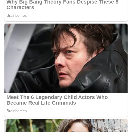
menyaman Nasrudin kerana mendakwa pemimpin PAS itu
memfitnah beliau berhubung isu projek terowong dasar
laut dilakukan secara rundingan terus.
Bagaimanapun, beliau membuat keputusan untuk
menyelesaikan perkara itu di luar mahkamah atas sebab-
sebab tertentu. – MYNEWSHUB.CC