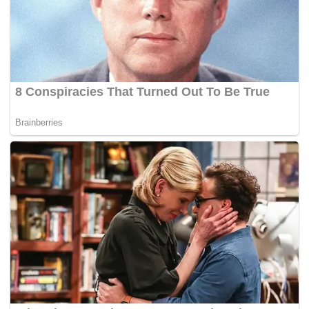
yang mendedahkan kepincangan ketidaktelusan kerajaan
DAP Pulau Pinang pada tahun 2014.
Nasrudin semalam mendedahkan Guan Eng terpaksa
membuat tawaran sebanyak dua kali kepada beliau
supaya kes saman fitnah membabitkan isu
‘Penang
Tunnel’
Ã‚Â tidak diteruskan di mahkamah.
Tawaran pertama, kes diselesaikan di luar mahkamah
dengan permohonan maaf oleh Nasrudin dan penarikan
balik artikel berkenaan tetapi Nasrudin enggan memohon
maaf.
Tawaran kedua oleh Guan Eng supaya kes diselesaikan di
luar mahkamah bagaimanapun diterima oleh Nasrudin
kerana tidak perlu memohon maaf dan menarik balik artikel
berkenaan.
Guan Eng yang juga Ketua Menteri Pulau Pinang mahu