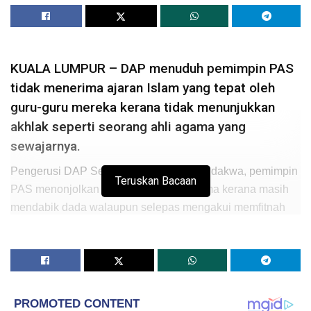
KUALA LUMPUR – DAP menuduh pemimpin PAS
tidak menerima ajaran Islam yang tepat oleh
guru-guru mereka kerana tidak menunjukkan
akhlak seperti seorang ahli agama yang
sewajarnya.
Pengerusi DAP Selangor, Tony Pua mendakwa, pemimpin
Teruskan Bacaan
PAS menonjolkan sikap bukan ahli agama kerana masih
mendabik dada walaupun selepas mengakui memfitnah
Setiausaha Agung DAP, Lim Guan Eng.
“Jelas dah mengaku membuat tuduhan tanpa asas.
Katanya dah kesal dan tarik balik. Kena bayar kos lagi
kepada Ketua Menteri Pulau Pinang (Guan Eng).