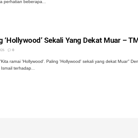
 perhatian beberapa...
g ‘Hollywood’ Sekali Yang Dekat Muar – TMJ
026
0
Kita ramai 'Hollywood'. Paling 'Hollywood' sekali yang dekat Muar" D
Ismail terhadap...