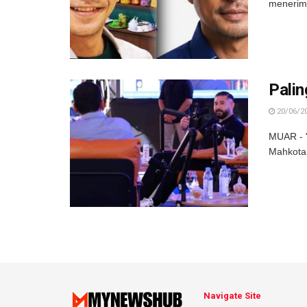
menerima
Palin
20/06/2
MUAR - "
Mahkota 
Navigate Site