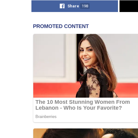
Share
198