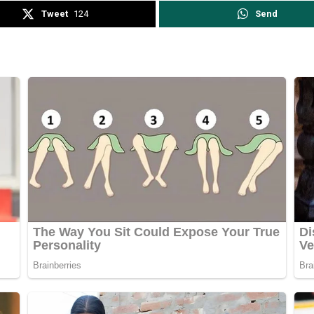
Tweet
124
Send