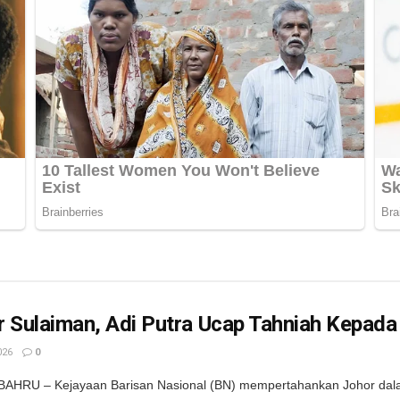
r Sulaiman, Adi Putra Ucap Tahniah Kepad
026
0
AHRU – Kejayaan Barisan Nasional (BN) mempertahankan Johor dalam