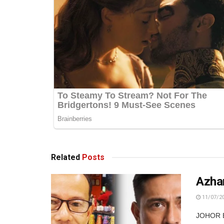
Related
Posts
Azha
11/07/2
JOHOR B