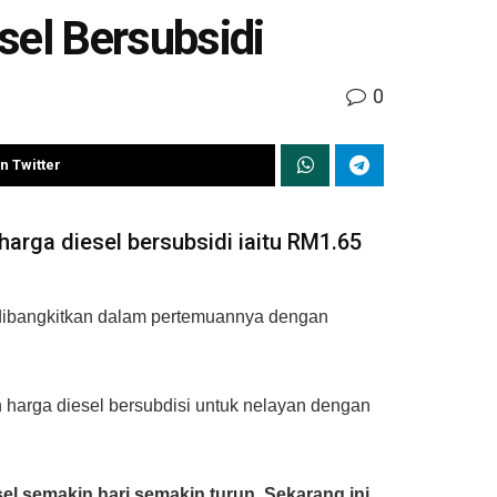
sel Bersubsidi
0
n Twitter
arga diesel bersubsidi iaitu RM1.65
 dibangkitkan dalam pertemuannya dengan
arga diesel bersubdisi untuk nelayan dengan
el semakin hari semakin turun. Sekarang ini