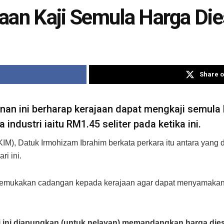
aan Kaji Semula Harga Die
Share o
an ini berharap kerajaan dapat mengkaji semula h
a industri iaitu RM1.45 seliter pada ketika ini.
M), Datuk Irmohizam Ibrahim berkata perkara itu antara yang
ri ini.
emukakan cadangan kepada kerajaan agar dapat menyamakan h
di ini diapungkan (untuk nelayan) memandangkan harga dies