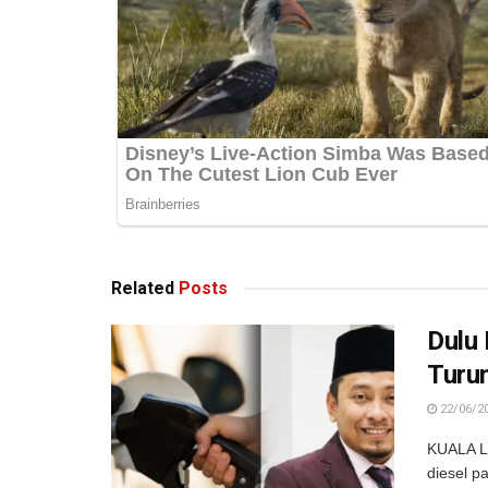
Related
Posts
Dulu
Turun
22/06/2
KUALA L
diesel p