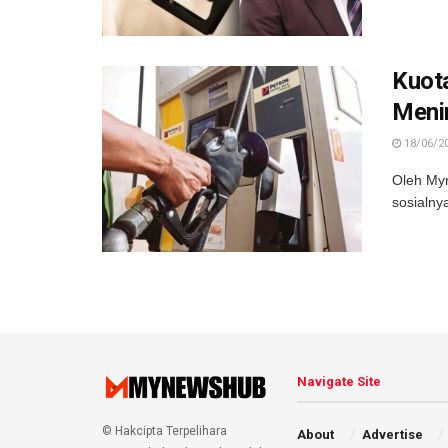
Kuota
Menin
18/06/2
Oleh My
sosialny
Navigate Site
© Hakcipta Terpelihara
About
Advertise