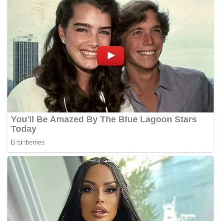
untuk melaporkan sebarang kelakuan murid mereka yang
dikesan sebagai mencurigakan.
“Anda boleh bayangkan ini berlaku kepada seorang lelaki
berusia 30 tahun yang menjadi guru, tetapi tidak kepada
seorang anak kecil yang menetap di Accrington,” kata
sepupu budak lelaki itu kepada
BBC
.
Contoh model rumeh teres di Britain. – Gambar hiasan
“Guru itu sepatutnya prihatin dengan masalah ejaannya.
Tetapi dia nampaknya takut keterlaluan waima dengan
tulisan salah eja, dan terlalu banyak fikirkan benda yang
bukan-bukan,” tambahnya lagi.
Miqdaad Versi, penolong setiausaha agung Majlis Muslim
Britain; kumpulan terbesar bagi pelbagai pertubuhan Islam