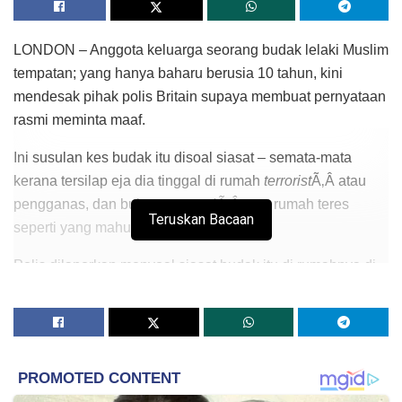
LONDON – Anggota keluarga seorang budak lelaki Muslim
tempatan; yang hanya baharu berusia 10 tahun, kini
mendesak pihak polis Britain supaya membuat pernyataan
rasmi meminta maaf.
Ini susulan kes budak itu disoal siasat – semata-mata
kerana tersilap eja dia tinggal di rumah
terrorist
Ã‚Â atau
pengganas, dan bukan
terracedÃ‚Â
atau rumah teres
Teruskan Bacaan
seperti yang mahu dimaksudkannya.
Polis dilaporkan menyoal siasat budak itu di rumahnya di
Lancashire, England pada 7 Disember lalu dan memeriksa
komputer milik keluarganya setelah dia menulis ejaan
salah itu dalam kelas Bahasa Inggerisnya.
Menurut stesen tempatan
BBC
, sejak Julai tahun lalu,
undang-undang Britain menghendaki guru-guru sekolah