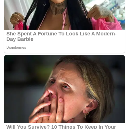
di Britain, menyalahkan program ‘pencegahan’ negara
ituÃ‚Â bertujuan mengekang radikalisme.
“Terdapat keprihatinan bahawa individu yang setakat
menjalani kehidupan harian mereka, dipantau pasukan
keselamatan dan dianggap sebagai individu yang
berpotensi menjadi pengganas, bukan pelajar,” katanya.
“Inilah yang akan terjadi akibat program pencegahan itu
dilanjutkan pula kepada pengurusan sekolah-sekolah,”
tambah Miqdad merujuk kes tersebut yang telah
dikendalikan oleh pihak polisÃ‚Â Lancashire.
Isu itu dikendalikan dengan kunjungan bersama konstabel
polis tempatan dan agensi khidmat sosial sebelum
memutuskan kes tersebut ditutup ekoran kesilapan ejaan
berkenaan.Ã‚Â – Agensi/Mynewshub.cc/HAA
Baca:
Moyang Pemabuk