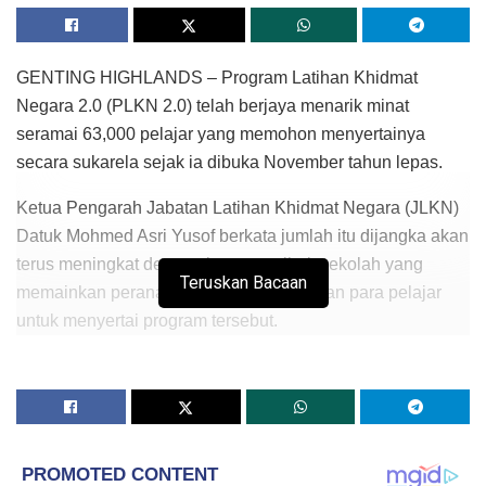
GENTING HIGHLANDS – Program Latihan Khidmat
Negara 2.0 (PLKN 2.0) telah berjaya menarik minat
seramai 63,000 pelajar yang memohon menyertainya
secara sukarela sejak ia dibuka November tahun lepas.
Ketua Pengarah Jabatan Latihan Khidmat Negara (JLKN)
Datuk Mohmed Asri Yusof berkata jumlah itu dijangka akan
terus meningkat dengan bantuan pihak sekolah yang
Teruskan Bacaan
memainkan peranan dalam menggalakkan para pelajar
untuk menyertai program tersebut.
“PLKN 2.0 yang akan bermula pada Mac ini melibatkan
dua fasa. Fasa pertama meliputi latihan di dalam kem
selama lapan minggu, manakala fasa kedua, pelajar boleh
memilih untuk menyertai kursus kemahiran di institusi
kemahiran yang ditawarkan bagi tempoh tiga hingga 36