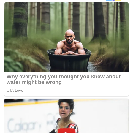
bulan.
“Program kemahiran ini melibatkan pelbagai bidang
seperti automotif, kimpalan dan elektrikal,” katanya pada
sidang media Program Hala Tuju Kementerian Pertahanan
2016 di sini, hari ini.
Mohmed Asri berkata ia merupakan landasan yang baik
bagi membantu pelajar yang tidak dapat menyambung
pelajaran ke institusi pengajian tinggi untuk menyertai
program kemahiran.
Usaha ini adalah hasil kerjasama JLKN dengan 10 agensi
kerajaan yang turut melibatkan 400 institusi kemahiran.
Sementara itu, Yayasan Briged Kesukarelawan Khidmat
Negara juga telah ditubuhkan bagi memberi peluang
kepada lebih 800,000 alumni pelatih PLKN untuk
menyertai aktiviti khidmat masyarakat secara sukarela.