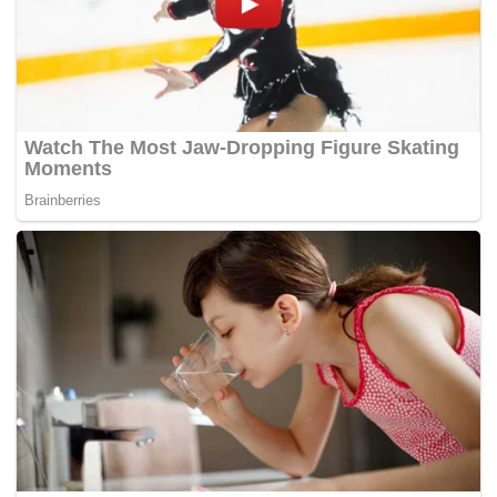
“Yayasan ini akan diterajui oleh ahli alumni sendiri dengan
menganjurkan program-program berasaskan perpaduan,
kenegaraan dan kesukarelawan,” katanya. – BERNAMA
[wpdevart_youtube]BFALvSUaNY0[/wpdevart_youtube]
Tags:
PLKN