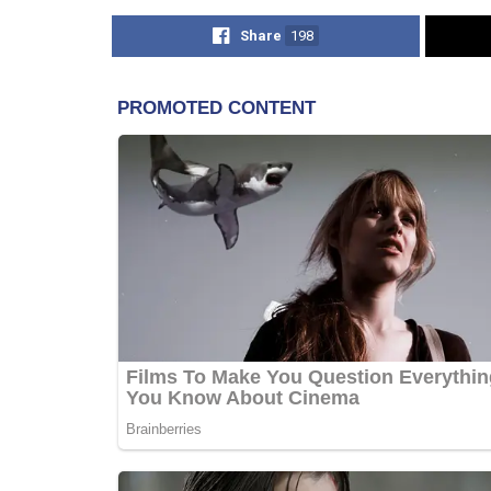
Share
198