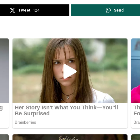
Tweet
124
Send