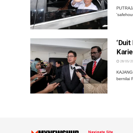
PUTRAJA
'safehous
‘Duit
Karie
28/05/2
KAJANG:
bernilai
Navigate Site