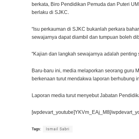
berkata, Biro Pendidikan Pemuda dan Puteri U
berlaku di SJKC.
“Isu perkauman di SJKC bukanlah perkara bahar
sewajarnya dapat diambil dan tumpuan boleh d
“Kajian dan langkah sewajarnya adalah penting
Baru-baru ini, media melaporkan seorang guru M
berkenaan turut mendakwa laporan berhubung ins
Laporan media turut menyebut Jabatan Pendidi
[wpdevart_youtube]YKVm_EAj_M8[/wpdevart_yo
Tags:
Ismail Sabri