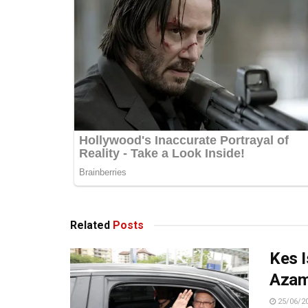
Related
Posts
Kes I
Azam
25/06/2