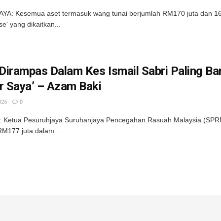
YA: Kesemua aset termasuk wang tunai berjumlah RM170 juta dan 16
e' yang dikaitkan...
 Dirampas Dalam Kes Ismail Sabri Paling Ba
r Saya’ – Azam Baki
025
0
 Ketua Pesuruhjaya Suruhanjaya Pencegahan Rasuah Malaysia (SPRM
 RM177 juta dalam...