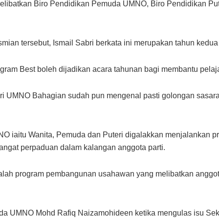
melibatkan Biro Pendidikan Pemuda UMNO, Biro Pendidikan P
mian tersebut, Ismail Sabri berkata ini merupakan tahun kedu
ram Best boleh dijadikan acara tahunan bagi membantu pelaja
 UMNO Bahagian sudah pun mengenal pasti golongan sasara
MNO iaitu Wanita, Pemuda dan Puteri digalakkan menjalankan p
angat perpaduan dalam kalangan anggota parti.
 ialah program pembangunan usahawan yang melibatkan anggo
muda UMNO Mohd Rafiq Naizamohideen ketika mengulas isu Se