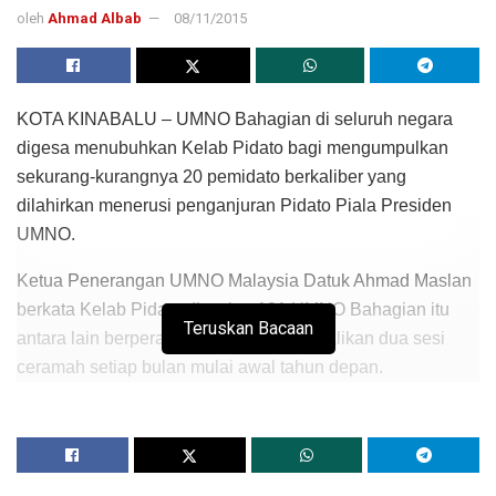
oleh
Ahmad Albab
08/11/2015
KOTA KINABALU – UMNO Bahagian di seluruh negara
digesa menubuhkan Kelab Pidato bagi mengumpulkan
sekurang-kurangnya 20 pemidato berkaliber yang
dilahirkan menerusi penganjuran Pidato Piala Presiden
UMNO.
Ketua Penerangan UMNO Malaysia Datuk Ahmad Maslan
berkata Kelab Pidato di setiap 191 UMNO Bahagian itu
Teruskan Bacaan
antara lain berperanan dalam mengendalikan dua sesi
ceramah setiap bulan mulai awal tahun depan.
Katanya pemidato dalam kelab tersebut akan menjadi
penceramah dan jentera utama Penerangan UMNO
Malaysia dalam menyampaikan isu semasa, dasar negara