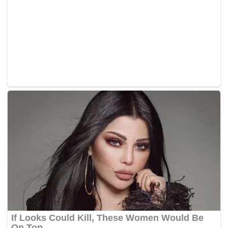
menggalas tugas menyampaikan ceramah dalam tempoh
berkempen.
Menurutnya ada UMNO Bahagian yang telah menubuhkan
Kelab Pidato berkenaan termasuk di kesemua bahagian di
Negeri Sembilan.
Di samping itu, Ahmad berkata Alumni peserta pidato Piala
Presiden yang kini mempunyai seramai 450 ahli juga akan
digunakan sebaiknya bagi memantapkan dan menggilap
keterampilan serta kemahiran berpidato ahlinya menerusi
penganjuran seminar pengucapan awam.
Beliau berkata ini adalah penting sebagai usaha
meningkatkan lagi bilangan pakar pemidato dan
penceramah handal dalam kalangan anggtota UMNO.
Mengenai Pidato Piala Presiden UMNO, Ahmad berkata
juara pertandingan akhir peringkat kebangsaan akan