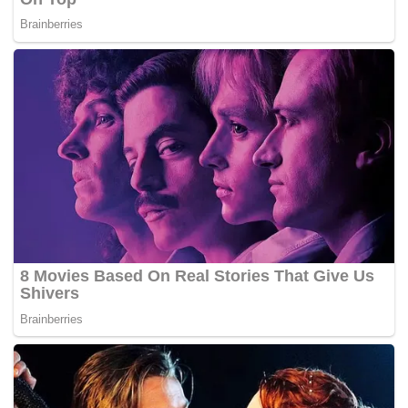
menerima hadiah wang tunai RM20,000, naib johan
(RM15,000) sementara tempat ketiga (RM10,000) berserta
piala iringan. – BERNAMA