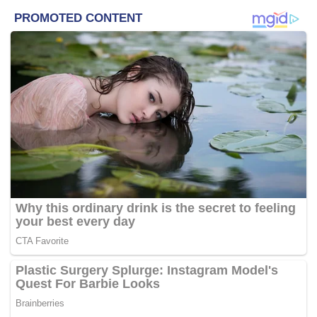
termasuk menjawab tuduhan dan tohmahan pembangkang
kepada rakyat di bahagian masing-masing.
“Kita jangan tunggu sehingga ada penamaan calon atau
pembubaran (Parlimen) baru (kita) nak (menyampaikan)
ceramah. Ceramah ini jangan bermusim dan ia hendaklah
diadakan secara berkala dan berterusan iaitu dua ceramah
setiap bulan.
“Mereka (Kelab Pidato) hendaklah meletakkan lokasi
ceramah itu di pusat daerah mengundi,” katanya kepada
pemberita selepas merasmikan Pidato Piala Presiden
UMNO saringan bagi Zon Sabah dan Wilayah
Persekutuan Labuan di Ibu Pejabat Badan Perhubungan
Umno Sabah di sini hari ini.
Ahmad berkata para pemidato yang dikumpulkan dalam
satu kelab itu adalah sebagai persiapan menghadapi
pilihan raya kecil atau pilihan raya umum yang akan