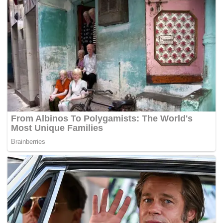
Al’An’am ayat 116 yang menyatakan sistem demokrasi
merupakan rasuah kepada rakyat.
“Penceramah menggunakan ayat ini yang menyatakan
sistem demokrasi merupakan rasuah kepada rakyat,
sedangkan di dalam surah itu tidak menyebut
mengenai demokrasi di Malaysia.
“Penceramah juga menghasut peserta usrah supaya
membenci kerajaan atas alasan negara ini bekerjasama
dengan Amerika Syarikat (AS) menangkap tentera
mujahidin dan menggalak peserta usrah berjihad di
medan perang,”
katanya.
Zamihan, yang mempunyai kepakaran dalam bidang
akidah dan falsafah, diminta pegawai penyiasat Insp S.
Manivanan untuk menganalisis dan membuat laporan
rakaman audio dan transkrip usrah bertarikh antara 7 Julai
2012 hingga 5 Jan 2013.