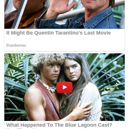
Selain itu, katanya Yazid mentafsir al-Quran secara literal
dan menyelewengkan kedudukan ayat Al-Quran selain
menyempitkan maksud jihad hanya dengan harta dan
nyawa serta menggalakkan jihad dengan senjata.
“Penceramah turut menggalakkan pengikut berlatih ala
tentera untuk pergi berperang…katanya ‘
be prepared
untuk pergi jihad…tiga belas tahun’,”
katanya.
Perbicaraan di hadapan Hakim Datuk Mohd Azman Husin
bersambung esok. – BERNAMA