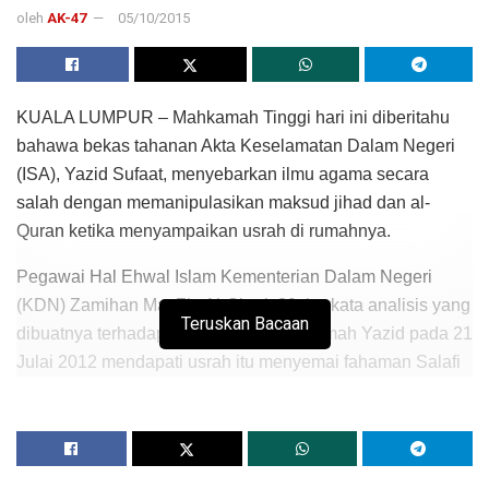
oleh
AK-47
05/10/2015
KUALA LUMPUR – Mahkamah Tinggi hari ini diberitahu
bahawa bekas tahanan Akta Keselamatan Dalam Negeri
(ISA), Yazid Sufaat, menyebarkan ilmu agama secara
salah dengan memanipulasikan maksud jihad dan al-
Quran ketika menyampaikan usrah di rumahnya.
Pegawai Hal Ehwal Islam Kementerian Dalam Negeri
(KDN) Zamihan Mat Zin Al-Ghari, 39, berkata analisis yang
Teruskan Bacaan
dibuatnya terhadap transkrip usrah di rumah Yazid pada 21
Julai 2012 mendapati usrah itu menyemai fahaman Salafi
Jihadi dan mencetuskan jihad bersenjata yang boleh
menggugat keselamatan negara.
“Sekiranya seseorang itu menerima dan