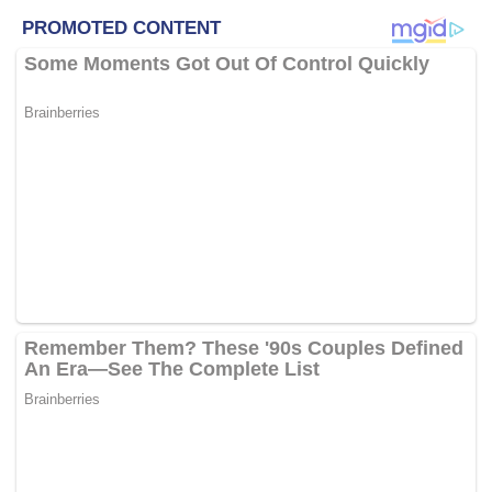
mempraktikkan fahaman dan ideologi yang diberi
penceramah (Yazid), mereka mampu melakukan
tindakan kekerasan yang boleh menggugat
keselamatan dan ketenteraman awam.
“Doktrin radikal dan ekstremis yang mereka anuti
mampu memburukkan imej Islam dan mencetuskan
Islamphobia
dalam kalangan bukan Islam serta
memburukkan imej negara di mata dunia apabila keluar
berperang di negara asing seperti Filipina, Chechnya
dan Afghanistan,”
katanya ketika menjawab soalan
Timbalan Pendakwa Raya Nadia Mohd Izhar.
Saksi pendakwaan ke-21 itu berkata demikian pada
perbicaraan kes Yazid, 51, dan pembantu kafetaria,
Muhammad Hilmi Hasim, 35, yang didakwa terbabit dalam
aktiviti menggalakkan keganasan.
Yazid berdepan dua pertuduhan menggalakkan