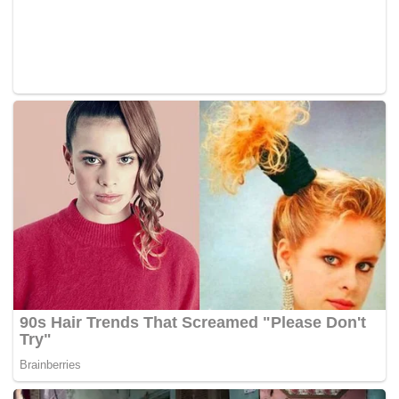
keganasan dengan niat mengugut orang awam di Syria
dan menjadi anggota kumpulan Tanzim Al-Qaeda Malaysia
manakala Muhammad Hilmi didakwa bersubahat
dengannya.
Mereka didakwa melakukan perbuatan itu di sebuah
rumah di Taman Bukit Ampang, Lorong Mutiara 2, Lembah
Jaya, Ampang dekat sini antara 1 Ogos 2012 dan 7 Feb
2013 mengikut Seksyen 130KA Kanun Keseksaan (Akta
574) yang membawa hukuman penjara seumur hidup dan
boleh dikenakan denda, jika sabit kesalahan.
Yazid dan Muhammad Hilmi diwakili oleh peguam Amer
Hamzah Arshad.
Zamihan, yang bertugas di Bahagian Keselamatan dan
Ketenteraman Awam KDN, berkata melalui siri usrah
sama, Yazid turut memanipulasi ayat al-Quran dari Surah