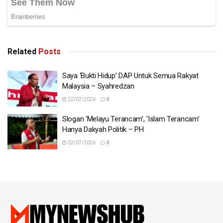
Related
Posts
Tags:
IS
islam
jihad
Saya ‘Bukti Hidup’ DAP Untuk Semua Rakyat
Malaysia – Syahredzan
22/07/2026
0
Slogan ‘Melayu Terancam’, ‘Islam Terancam’
Hanya Dakyah Politik – PH
02/07/2026
0