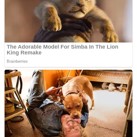
yang baik kepada masyarakat.
“Kita (Pemadam) mempunyai anggota yang pakar dalam
hal berkaitan ketum ini dan diharapkan jawatankuasa ini
dapat membawa suara akar umbi yang mahukan
kesalahan berkaitan ketum terus dibendung,” katanya.
Katanya, ketum, yang berasal dari tanaman liar, kini
semakin mendapat sambutan di kalangan masyarakat
malah ada yang menanamnya secara meluas.
“Ada juga yang menjadikannya sebagai serbuk dan
menjual dalam bentuk pil secara berleluasa di Internet. Ini
yang kita mahu bendung kerana ia akan memberi kesan
kepada masyarakat khususnya kepada golongan muda
masa kini,” katanya. – BERNAMA
Tags:
ketum