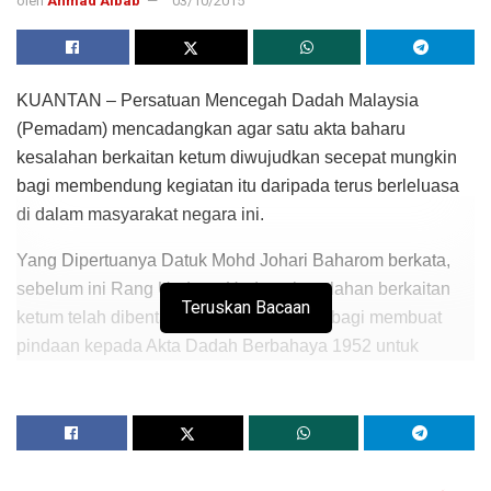
oleh
Ahmad Albab
03/10/2015
KUANTAN – Persatuan Mencegah Dadah Malaysia
(Pemadam) mencadangkan agar satu akta baharu
kesalahan berkaitan ketum diwujudkan secepat mungkin
bagi membendung kegiatan itu daripada terus berleluasa
di dalam masyarakat negara ini.
Yang Dipertuanya Datuk Mohd Johari Baharom berkata,
sebelum ini Rang Undang-Undang kesalahan berkaitan
Teruskan Bacaan
ketum telah dibentang di Dewan Rakyat bagi membuat
pindaan kepada Akta Dadah Berbahaya 1952 untuk
memasukkan takrif ketum sebagai dadah berbahaya.
“Bagaimanapun, ia ditangguhkan sebab terdapat anggota
Parlimen yang mahu ia diperhalusi dan diperbaiki dan
baru-baru ini Rang Undang-Undang itu dibentang semula