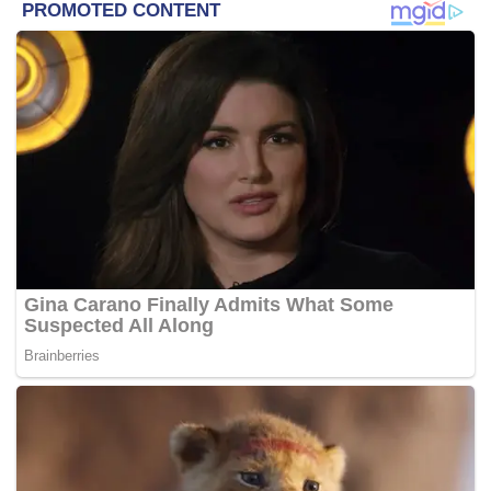
di Parlimen.
“Mereka (anggota Parlimen) ramai yang bersetuju agar
satu akta baharu diwujudkan bersendirian dan kesalahan
berkaitan ketum tidak dimasukkan di bawah Akta Dadah
Berbahaya 1952,” katanya.
Beliau berkata demikian kepada pemberita selepas majlis
Makan Malam sempena Perhimpunan Agung Pemadam
Ke-40 yang dihadiri 1,700 perwakilan di sini malam tadi.
Turut hadir Setiausaha Agung Datuk Mohd Suhaimi
Abdullah dan Pengerusi Jawatankuasa Penyelaras
Pemadam Negeri, Datuk Dr Ahmad Shukri Ismail.
Mohd Johari yang juga Timbalan Menteri Pertahanan
berkata Pemadam bersedia menubuhkan satu
jawatankuasa bagi menggubal rang undang-undang
baharu itu agar kewujudan akta itu dapat memberi impak