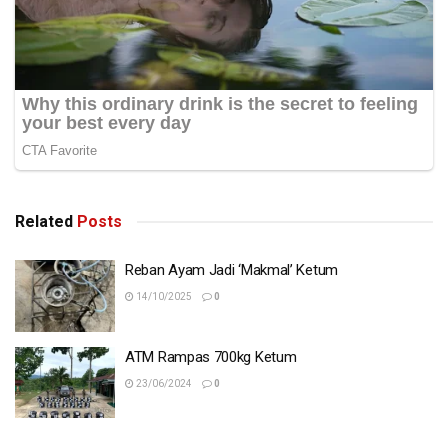
Related
Posts
Reban Ayam Jadi ‘Makmal’ Ketum
14/10/2025
0
ATM Rampas 700kg Ketum
23/06/2024
0