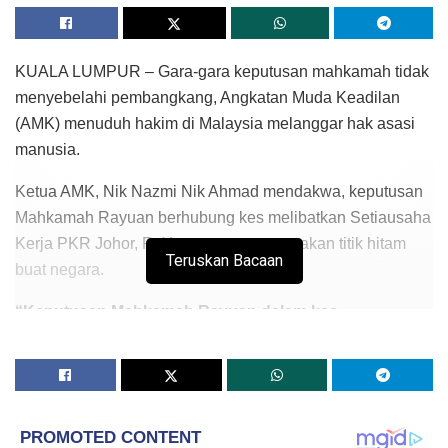
KUALA LUMPUR – Gara-gara keputusan mahkamah tidak
menyebelahi pembangkang, Angkatan Muda Keadilan
(AMK) menuduh hakim di Malaysia melanggar hak asasi
manusia.
Ketua AMK, Nik Nazmi Nik Ahmad mendakwa, keputusan
Mahkamah Rayuan berhubung kes melibatkan Setiausaha
Kerja PKR Johor, R. Yuneswaran merupakan titik hitam
Teruskan Bacaan
buat negara.
“Keputusan Mahkamah Rayuan dalam kes
Yuneswaran bahawa beliau bersalah di bawah Akta
Perhimpunan Aman 2012 kerana mengadakan
himpunan
Black505
di Johor menafikan keputusan
bersejarah kes
Black505
saya sebelum ini.