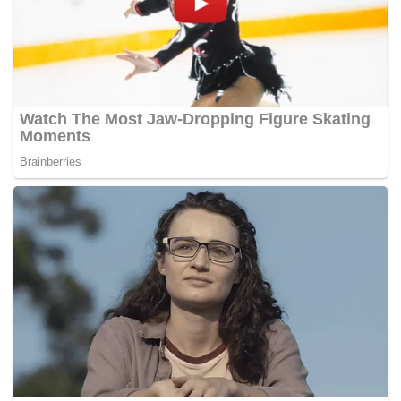
terhadap Yuneswaran.
Kuorum tersebut mengekalkan keputusan Mahkamah
Sesyen yang mengenakan denda RM6,000 atau penjara
tiga bulan terhadap Yuneswaran sekali gus mengetepikan
keputusan Mahkamah Tinggi yang membebaskannya
daripada sabitan dan hukuman tersebut.
Keputusan itu sekali gus menjadikan Seksyen 9(5) Akta
Perhimpunan Aman 2012 yang telah diisytiharkan
melanggar Perlembagaan kini boleh digunakan semula
untuk menghukum penganjur yang gagal memberikan
notis kepada pihak polis dalam tempoh 10 hari sebelum
mengadakan perhimpunan. – MYNEWSHUB.CC