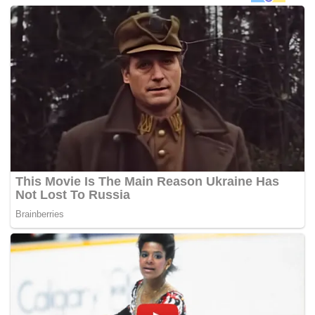
“Suatu titik hitam dalam perkembangan hak asasi
manusia negara. Adakah trend ini akan berkekalan
dengan persaraan seorang demi seorang hakim-hakim
berani sebelum ini,”
dakwanya dalam satu kenyataan
media hari ini.
Ironinya, parti pembangkang akan memuji-muji keputusan
mahkamah sebagai adil dan telus jika sebarang keputusan
yang dibuat menyebelahi mereka sebelum ini.
Mahkamah Rayuan semalam membenarkan rayuan
pendakwa raya terhadap pembebasan Setiausaha Kerja
PKR Johor, R. Yuneswaran daripada tuduhan berhubung
penganjuran himpunan
Black505
, dua tahun lalu.
Dalam kes yang menjadi nas undang-undang itu, panel
tiga hakim diketuai oleh Presiden Mahkamah Rayuan, Tan
Sri Md. Raus Sharif berpuas hati bahawa wujud bukti
keterangan mencukupi bagi menyokong pertuduhan