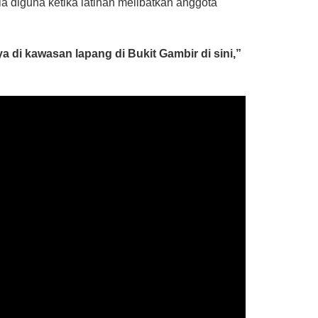
a diguna ketika latihan melibatkan anggota
 di kawasan lapang di Bukit Gambir di sini,”