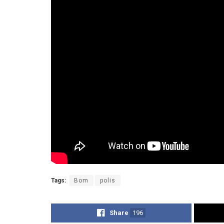
Tags:
Bom
polis
Share
196