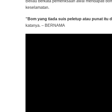
Beliau berkata pemeriksaan awal mendapati bom b
keselamatan.
“Bom yang tiada suis peletup atau punat itu 
katanya. – BERNAMA