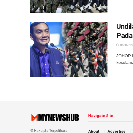
Undi
Pada 
05/07/2
JOHOR BA
keselama
Navigate Site
© Hakcipta Terpelihara
About
Advertise