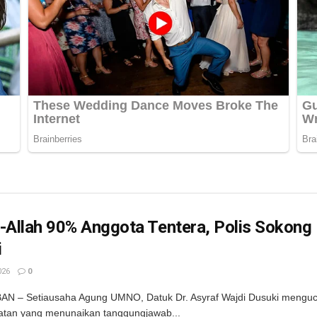
-Allah 90% Anggota Tentera, Polis Sokong
i
026
0
N – Setiausaha Agung UMNO, Datuk Dr. Asyraf Wajdi Dusuki mengu
atan yang menunaikan tanggungjawab...