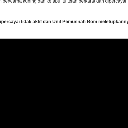
erwarna kuning dan kelabu itu telah berkarat dan dipercayai i
dipercayai tidak aktif dan Unit Pemusnah Bom meletupkannya