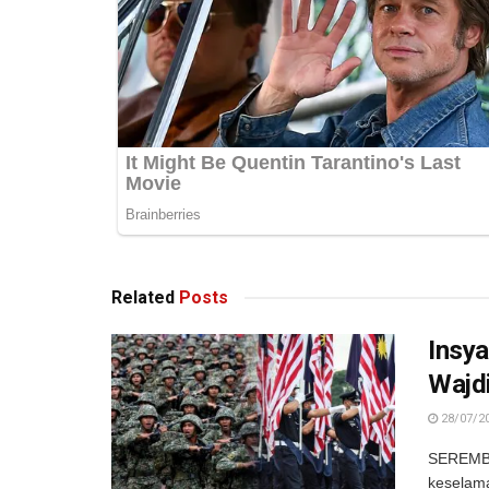
Related
Posts
Insya
Wajd
28/07/2
SEREMBA
keselam