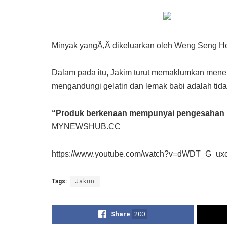
Minyak yangÃ‚Â dikeluarkan oleh Weng Seng Hen
Dalam pada itu, Jakim turut memaklumkan me
mengandungi gelatin dan lemak babi adalah tida
“Produk berkenaan mempunyai pengesahan hal
MYNEWSHUB.CC
https://www.youtube.com/watch?v=dWDT_G_ux
Tags:
Jakim
Share
200