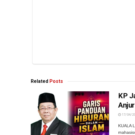
Related
Posts
KP J
Anju
17/04/2
KUALA L
mahasisw