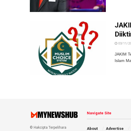
JAKIM
Diikti
03/11/2
JAKIM Te
Islam Ma
Navigate Site
© Hakcipta Terpelihara
About
Advertise