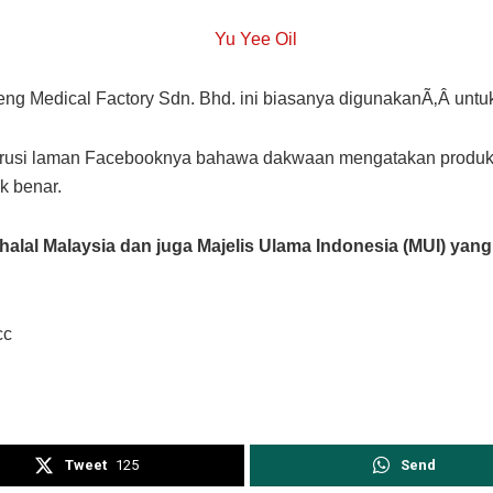
g Medical Factory Sdn. Bhd. ini biasanya digunakanÃ‚Â untu
nerusi laman Facebooknya bahawa dakwaan mengatakan produ
k benar.
al Malaysia dan juga Majelis Ulama Indonesia (MUI) yang
cc
Tweet
125
Send