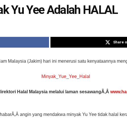
ak Yu Yee Adalah HALAL
Share o
m Malaysia (Jakim) hari ini menerusi satu kenyataannya men
 direktori Halal Malaysia melalui laman sesawangÃ‚Â
www.hal
 khabarÃ‚Â angin yang mendakwa minyak Yu Yee tidak halal ke