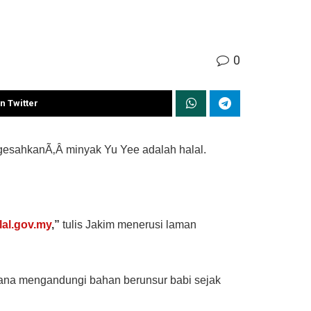
0
n Twitter
gesahkanÃ‚Â minyak Yu Yee adalah halal.
al.gov.my
,”
tulis Jakim menerusi laman
rana mengandungi bahan berunsur babi sejak