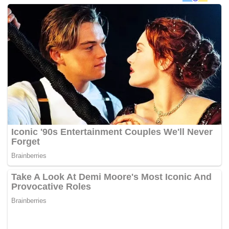
perlu mengemukakan penjamin.
Jelas Bank Rakyat, variasi bayaran balik sama ada melalui
potongan gaji majikan, biro perkhidmatan angkasa,
pindahan gaji atau tunai.
“Pekerja sektor perkilangan yang berminat, boleh
memohon Pembiayaan Peribadi Swasta di 15 cawangan
Bank Rakyat terpilih seluruh negara atau hubungi pusat
panggilan tele-Rakyat di talian 1-300-80-5454,” kata Bank
Rakyat. – mynewshub.cc