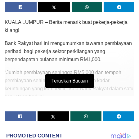
KUALA LUMPUR – Berita menarik buat pekerja-pekerja
kilang!
Bank Rakyat hari ini mengumumkan tawaran pembiayaan
peribadi bagi pekerja sektor perkilangan yang
berpendapatan bulanan minimum RM1,000.
“Jumlah pembiayaan sehingga RM5,000 dan tempoh
pembiayaan sehingga lima tahun dengan kadar
Teruskan Bacaan
keuntungan yang kompetitif,” kata Bank Rakyat dalam satu
kenyataan hari ini.
Bank Rakyat memaklumkan mereka yang layak memohon
perlu berkhidmat sekurang-kurangnya lima tahun dan telah
disahkan jawatan.
Kata Bank Rakyat, pemohon pembiayaan peribadi itu tidak