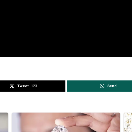
Tweet
123
Send