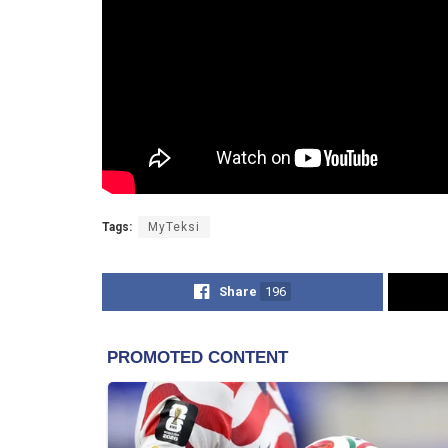
Tags:
MyTeksi
Share
196