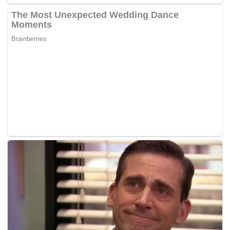
keputusan Lembaga Pengampunan menolak petisyen
pengampunan diraja terhadap Anwar, yang dipohon
melalui anggota keluarganya.
Anwar sedang menjalani hukuman penjara lima tahun
selepas disabit meliwat bekas pembantu peribadinya
Mohd Saiful Bukhari Azlan. – BERNAMA