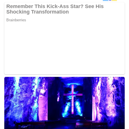
PRK Parlimen Rompin diadakan berikutan kematian
Jamaluddin dalam nahas helikopter di Semenyih,
Selangor pada 4 April lepas.
Semalam, BN menamakan pemangku Ketua Umno
Bahagian Rompin Datuk Hasan Arifin, 62, yang juga bekas
timbalan menteri besar Pahang sebagai calonnya bagi
PRK Rompin.
Mengenai PRK Parlimen Permatang Pauh pada 7 Mei ini,
Dr Mahathir berkata BN bakal berdepan laluan sukar untuk
merampas kerusi itu kerana penyandangnya Datuk Seri
Anwar Ibrahim mempunyai sokongan kuat di kawasan
berkenaan.
“…ia pasti sukar, ada penyokong fanatik di situ. Orang
yang tidak hiraukan realiti, tentang kebenaran, mereka
sokong secara membabi buta,” katanya.