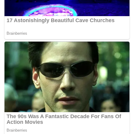
Anwar merupakan Anggota Parlimen Permatang Pauh
bagi BN dari 1982 hingga 1999 sebelum dijatuhi hukuman
penjara pada 14 April 1999.
Kerusi itu kemudian dimenangi isterinya Datuk Seri Dr
Wan Azizah Wan Ismail pada pilihan raya umum ke-10
pada November 1999.
Dr Wan Azizah mempertahankan kerusi itu pada pilihan
raya seterusnya sebelum meletak jawatan pada 31 Julai
2008 untuk memberi laluan kepada Anwar untuk
bertanding dalam PRK Permatang Pauh pada Ogos, 2008.
Anwar memenangi semula kerusi itu dengan mengalahkan
calon BN Datuk Arif Shah Omar Shah dengan majoriti
15,671 undi pada Pilihan Raya Umum ke-13.
PRK Parlimen Permatang Pauh diadakan berikutan