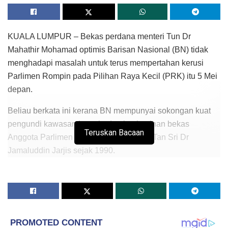
KUALA LUMPUR – Bekas perdana menteri Tun Dr
Mahathir Mohamad optimis Barisan Nasional (BN) tidak
menghadapi masalah untuk terus mempertahan kerusi
Parlimen Rompin pada Pilihan Raya Kecil (PRK) itu 5 Mei
depan.
Beliau berkata ini kerana BN mempunyai sokongan kuat
pengundi kawasan itu terhadap kepimpinan bekas
Teruskan Bacaan
Anggota Parlimen Rompin Allahyarham Tan Sri Dr
Jamaluddin Jarjis sejak 1990.
“Di Rompin, sokongan BN masih ada…pasti menarik untuk
tahu marginnya kali ini,” katanya kepada pemberita pada
forum antarabangsa ‘Mendampingi Golongan Muda Untuk
Menjenayahkan Perang dan Mentenagakan Keamanan’ di
Pusat Dagangan Dunia Putra, di sini hari ini.