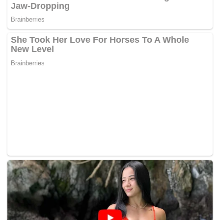
Nak hidup senang, sanggup mereka gadaikan maruah diri.
Kasihannya…
– MYNEWSHUB.CC
Tasha Shilla Perjelas Isu Dikaitkan Sebagai Escort Girl
Tags:
pelacuran
pelakon
penyanyi
polis
selebriti