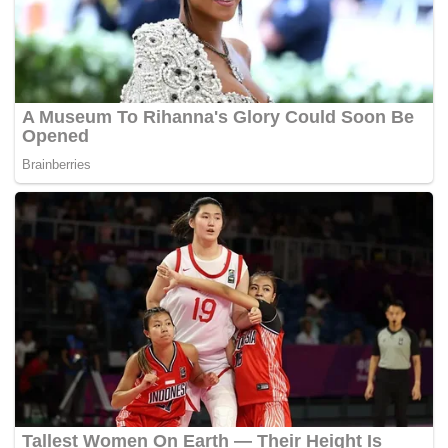
MelaluiÃ‚Â maklumat hasil risikan, kebanyakan individu
yang terlibat adalah pendatang baru dalam industri hiburan
tempatan.
[BERKAITAN:
Polis Pantau 10 Artis Wanita
Terlibat Jadi Escort Girl
]
Inilah yang diumpamakan ‘disebabkan nila setitik, rosak
susu sebelanga’. Buat golongan artis yang melakukan
aktiviti persundalan ini, baiklah anda cuci tangan sebelum
meringkuk dalam penjara.
KontroversiÃ‚Â membabitkan golongan selebriti yang
didakwa menjadi ‘peneman’ sememangnya tak pernah
putus. Sebelum ini, 10 orang artis wanita dipantau kerana
dikatakan menjadi
‘escort girl’.