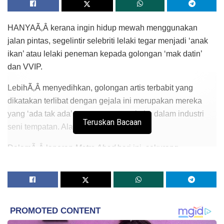
HANYAÃ‚Â kerana ingin hidup mewah menggunakan
jalan pintas, segelintir selebriti lelaki tegar menjadi ‘anak
ikan’ atau lelaki peneman kepada golongan ‘mak datin’
dan VVIP.
LebihÃ‚Â menyedihkan, golongan artis terbabit yang
dikatakan terlibat dengan gejala ini merupakan mereka
yang ‘ada tak ada’ atau suam-suam kuku dalam industri
Teruskan Bacaan
seni tempatan. Alahai…
DalamÃ‚Â laporan
Metro Ahad
hari ini, sekurang-
kurangnya lima selebriti dikatakan berada dalam
pemantauan pihak berkuasa ketika ini.
Hasil keringat sebagai ‘anak ikan’, ada antara mereka
mampu memandu kenderaan mewah walaupun tidak
menerima tawaran secara konsisten dalam bidang