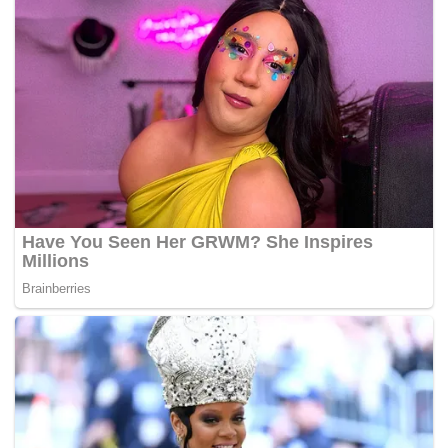
nyanyian mahupun lakonan.
Menurut laporan sama, individu terbabit bukan sahaja sudi
menjadi peneman golongan VVIP ke pusat hiburan, malah
turut menjadi pemuas nafsu dengan bayaran sehingga
RM5,000 serta tajaan-tajaan mewah lain.
Memetik kenyataan Ketua Penolong Pengarah Bahagian
Perjudian, Kongsi Gelap dan Maksiat (D7) Bukit Aman
Datuk Roslee Chik, pihaknya kini sedang membuat
pemerhatian terhadap beberapa artis tanah air yang
dipercayai terlibat dalam isu ini.
“
Mereka (artis) jangan ingat kerana populariti boleh
terlepas. Saya tegaskan supaya mereka semua
bertaubat dan hentikan kerja terkutuk itu.
“Jika tidak, mereka (selebriti) akan diheret ke muka
pengadilan
.”