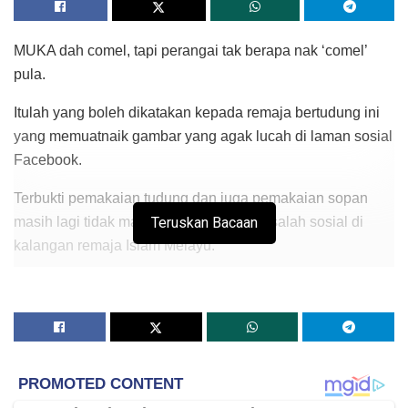
MUKA dah comel, tapi perangai tak berapa nak ‘comel’
pula.
Itulah yang boleh dikatakan kepada remaja bertudung ini
yang memuatnaik gambar yang agak lucah di laman sosial
Facebook.
Terbukti pemakaian tudung dan juga pemakaian sopan
masih lagi tidak mampu mengekang masalah sosial di
Teruskan Bacaan
kalangan remaja Islam Melayu.
Hendak disalahkan kepada siapa jika berlaku
gangguan seksual hasil dari pemikiran terlampau
seperti remaja ini?
Namun, baru-baru ini remaja berkenaan dilihat telah
menukar tajuk gambar dari “
pergi ke kedai beli aiskrim