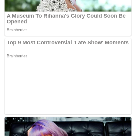
https://www.youtube.com/watch?v=DdksOpNgSdA
Tags:
masalah moral
Melayu
remaja