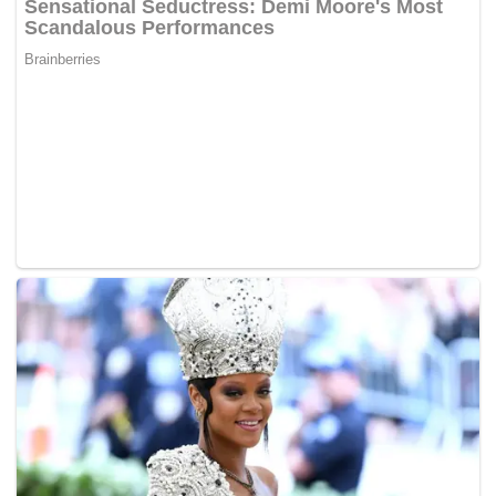
pasu, jumpa aiskrim negro
kepada
pergi ke kedai beli
aiskrim pasu, kedai tutup
,” di halaman Facebooknya.
Apa yang sepatutnya di sini ialah buangkan sahaja
gambar yang seakan lucah tersebut.
Perkara ini secara jelas menunjukkan tahap maruah
perempuan Melayu yang akhir-akhir ini ‘entah di mana’
letaknya.
Tidak perlu salahkan ibu bapa, masyarakat, guru,
mahupun pemimpin.
Ia sebenarnya berpunca daripada individu itu sendiri.-
MYNEWSHUB.Cc