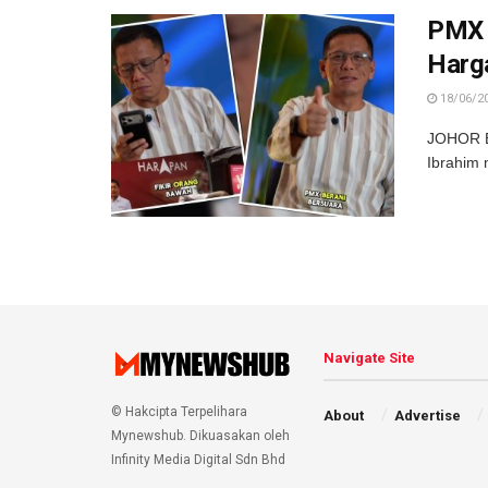
PMX 
Harga
18/06/2
JOHOR BA
Ibrahim 
Navigate Site
© Hakcipta Terpelihara
About
Advertise
Mynewshub. Dikuasakan oleh
Infinity Media Digital Sdn Bhd