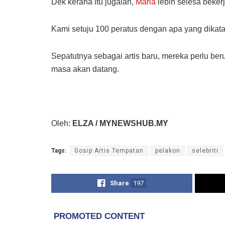
Dek kerana itu jugalah,
Maria
lebih selesa beker
Kami setuju 100 peratus dengan apa yang dikat
Sepatutnya sebagai artis baru, mereka perlu be
masa akan datang.
Oleh:
ELZA / MYNEWSHUB.MY
Tags:
Gosip Artis Tempatan
pelakon
selebriti
Share
197