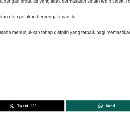
ja dengan produksi yang tidak bermasalah selain lebih selektif
akan oleh pelakon berpengalaman itu.
rusaha menunjukkan tahap disiplin yang terbaik bagi memastik
Tweet
123
Send