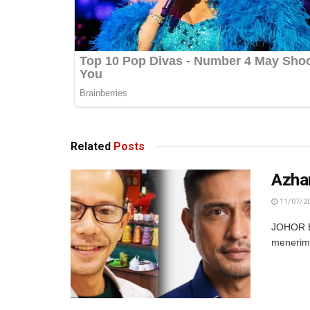
Related
Posts
Azha
11/07/2
JOHOR B
menerima