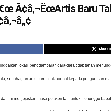
â€œ Ã¢â‚¬ËœArtis Baru T
¢â‚¬â„¢
Share o
ggalkan lokasi penggambaran gara-gara tidak tahan menunggu a
kata, sebahagian artis baru tidak hormat kepada pengurusan ma
 dan ini menjejaskan masa pelakon lain untuk menunggu babak