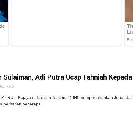
r Sulaiman, Adi Putra Ucap Tahniah Kepad
026
0
AHRU – Kejayaan Barisan Nasional (BN) mempertahankan Johor dalam
 perhatian beberapa...