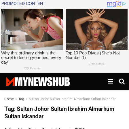
Home
Tag
Sultan Johor Sultan Ibrahim Almarhum Sultan Iskandar
Tag:
Sultan Johor Sultan Ibrahim Almarhum
Sultan Iskandar