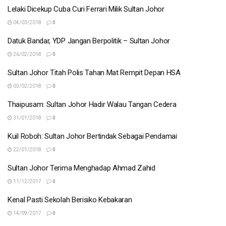
Lelaki Dicekup Cuba Curi Ferrari Milik Sultan Johor
04/03/2018
0
Datuk Bandar, YDP Jangan Berpolitik – Sultan Johor
26/02/2018
0
Sultan Johor Titah Polis Tahan Mat Rempit Depan HSA
03/02/2018
0
Thaipusam: Sultan Johor Hadir Walau Tangan Cedera
31/01/2018
0
Kuil Roboh: Sultan Johor Bertindak Sebagai Pendamai
22/01/2018
0
Sultan Johor Terima Menghadap Ahmad Zahid
11/12/2017
0
Kenal Pasti Sekolah Berisiko Kebakaran
14/09/2017
0