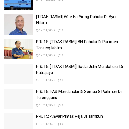
[TIDAK RASMI] Wee Ka Siong Dahului Di Ayer
Hitam
19/11/2022
0
PRU15: [TIDAK RASMI] BN Dahului Di Parlimen
Tanjung Malim
19/11/2022
0
PRU15: [TIDAK RASMI] Radzi Jidin Mendahului Di
Putrajaya
19/11/2022
0
PRU15: PAS Mendahului Di Semua 8 Parlimen Di
Terengganu
19/11/2022
0
PRU15: Anwar Pintas Peja Di Tambun
19/11/2022
0