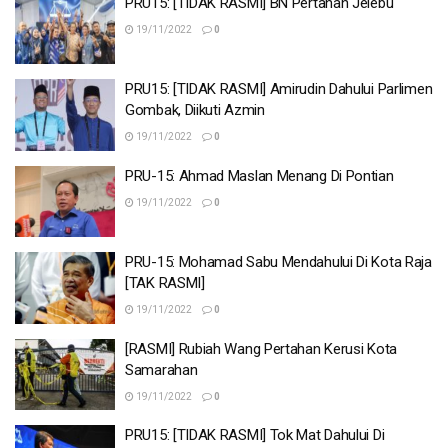
PRU15: [TIDAK RASMI] BN Pertahan Jelebu
19/11/2022
0
PRU15: [TIDAK RASMI] Amirudin Dahului Parlimen
Gombak, Diikuti Azmin
19/11/2022
0
PRU-15: Ahmad Maslan Menang Di Pontian
19/11/2022
0
PRU-15: Mohamad Sabu Mendahului Di Kota Raja
[TAK RASMI]
19/11/2022
0
[RASMI] Rubiah Wang Pertahan Kerusi Kota
Samarahan
19/11/2022
0
PRU15: [TIDAK RASMI] Tok Mat Dahului Di