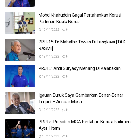
Mohd Khairuddin Gagal Pertahankan Kerusi
Parlimen Kuala Nerus
19/11/2022
0
PRU-15: Dr Mahathir Tewas Di Langkawi [TAK
RASMI]
19/11/2022
0
PRU15: Andi Suryady Menang Di Kalabakan
19/11/2022
0
Igauan Buruk Saya Gambarkan Benar-Benar
Terjadi – Annuar Musa
19/11/2022
0
PRU15: Presiden MCA Pertahan Kerusi Parlimen
Ayer Hitam
19/11/2022
0