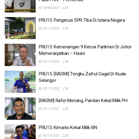
13/08/2023
0
PRU15: Pengerusi SPR Tiba Di Istana Negara
20/11/2022
0
PRU15: Kemenangan 9 Kerusi Parlimen Di Johor
Memeranjatkan – Hasni
20/11/2022
0
PRU15: [RASMI] Tengku Zafrul Gagal Di Kuala
Selangor
20/11/2022
0
[RASMI] Rafizi Menang, Pandan Kekal Milik PH
19/11/2022
0
PRU15: Kimanis Kekal Milik BN
19/11/2022
0