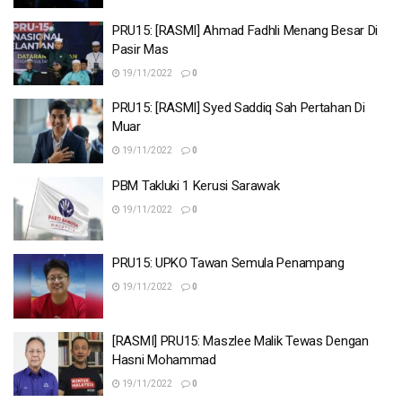
PRU15: [RASMI] Ahmad Fadhli Menang Besar Di
Pasir Mas
19/11/2022
0
PRU15: [RASMI] Syed Saddiq Sah Pertahan Di
Muar
19/11/2022
0
PBM Takluki 1 Kerusi Sarawak
19/11/2022
0
PRU15: UPKO Tawan Semula Penampang
19/11/2022
0
[RASMI] PRU15: Maszlee Malik Tewas Dengan
Hasni Mohammad
19/11/2022
0