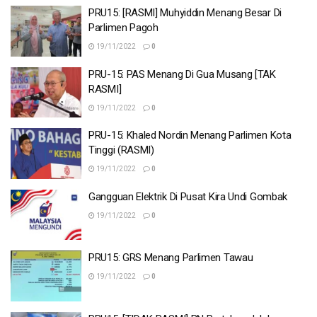
PRU15: [RASMI] Muhyiddin Menang Besar Di
Parlimen Pagoh
19/11/2022
0
PRU-15: PAS Menang Di Gua Musang [TAK
RASMI]
19/11/2022
0
PRU-15: Khaled Nordin Menang Parlimen Kota
Tinggi (RASMI)
19/11/2022
0
Gangguan Elektrik Di Pusat Kira Undi Gombak
19/11/2022
0
PRU15: GRS Menang Parlimen Tawau
19/11/2022
0