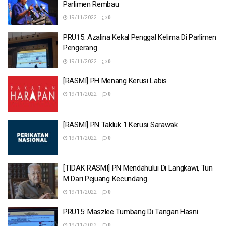
Parlimen Rembau
19/11/2022
0
PRU15: Azalina Kekal Penggal Kelima Di Parlimen
Pengerang
19/11/2022
0
[RASMI] PH Menang Kerusi Labis
19/11/2022
0
[RASMI] PN Takluk 1 Kerusi Sarawak
19/11/2022
0
[TIDAK RASMI] PN Mendahului Di Langkawi, Tun
M Dari Pejuang Kecundang
19/11/2022
0
PRU15: Maszlee Tumbang Di Tangan Hasni
19/11/2022
0