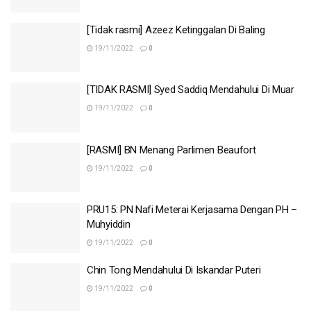
[Tidak rasmi] Azeez Ketinggalan Di Baling
19/11/2022
0
[TIDAK RASMI] Syed Saddiq Mendahului Di Muar
19/11/2022
0
[RASMI] BN Menang Parlimen Beaufort
19/11/2022
0
PRU15: PN Nafi Meterai Kerjasama Dengan PH –
Muhyiddin
19/11/2022
0
Chin Tong Mendahului Di Iskandar Puteri
19/11/2022
0