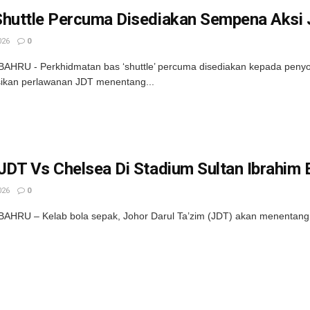
Shuttle Percuma Disediakan Sempena Aksi 
026
0
HRU - Perkhidmatan bas ‘shuttle’ percuma disediakan kepada penyo
ikan perlawanan JDT menentang...
JDT Vs Chelsea Di Stadium Sultan Ibrahim
026
0
HRU – Kelab bola sepak, Johor Darul Ta’zim (JDT) akan menentang k