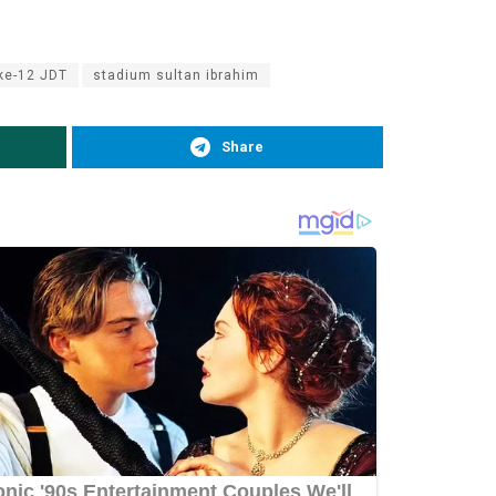
ke-12 JDT
stadium sultan ibrahim
Share