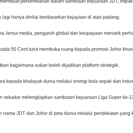
tinya membuat persembahan dalam sambutan kejuaraan JDT, imp
lagi hanya dinilai berdasarkan kejayaan di atas padang.
ama, lensa media, pengaruh global dan keupayaan menarik perh
epada 50 Cent turut membuka ruang kepada promosi Johor khu
an bagaimana sukan boleh dijadikan platform strategik.
a kepada khalayak dunia melalui sinergi bola sepak dan indust
an sekadar melengkapkan sambutan kejuaraan Liga Super ke-1
 nama JDT dan Johor di peta dunia melalui pendekatan yang kre