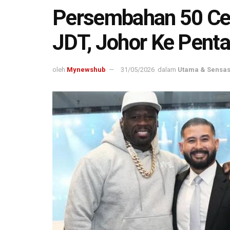
Persembahan 50 Cen
JDT, Johor Ke Penta
oleh
Mynewshub
31/05/2026
dalam
Utama & Sensas