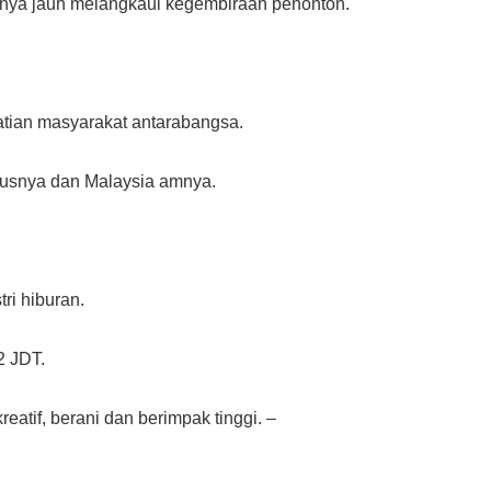
aknya jauh melangkaui kegembiraan penonton.
atian masyarakat antarabangsa.
susnya dan Malaysia amnya.
ri hiburan.
2 JDT.
atif, berani dan berimpak tinggi. –