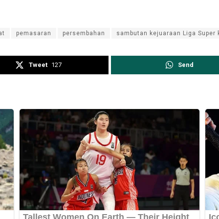
at
pemasaran
persembahan
sambutan kejuaraan Liga Super 
Tweet
127
Send