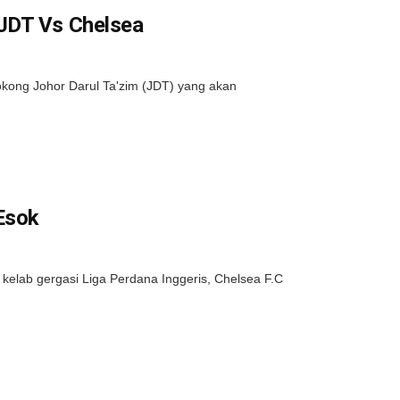
JDT Vs Chelsea
kong Johor Darul Ta'zim (JDT) yang akan
 Esok
elab gergasi Liga Perdana Inggeris, Chelsea F.C