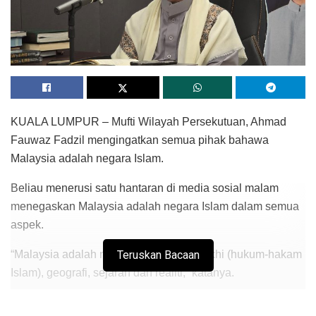
KUALA LUMPUR – Mufti Wilayah Persekutuan, Ahmad
Fauwaz Fadzil mengingatkan semua pihak bahawa
Malaysia adalah negara Islam.
Beliau menerusi satu hantaran di media sosial malam
menegaskan Malaysia adalah negara Islam dalam semua
aspek.
“Malaysia adalah negara Islam secara fikhi (hukum-hakam
Teruskan Bacaan
Islam), geografi, sejarah dan realiti,” katanya.
Ahmad Fauwaz seterusnya membidas mana-mana pihak