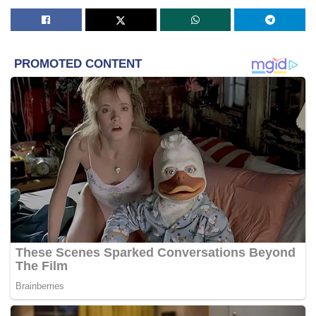
yang menyatakan Malaysia bukan negara Islam.
“Orang yang menyatakan Malaysia bukan negara Islam ia
berasaskan kejahilan terhadap Fikh Islami dan sejarah
Malaysia,” katanya. – MYNEWSHUB
Sumber Info: Akaun Media Sosial
Fauwaz Fadzil
Tags:
Ahmad Fauwaz Fadzil
Malaysia
Mufti Wilayah Persekutuan
negara islam