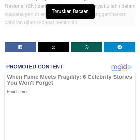
Nasional (BN) berkata, kenyataan dibuatnya itu lahir dalam
Teruskan Bacaan
suasana penuh emosi sebagai usaha menggambarkan
cabaran ujian sebagai pemimpin.
Bagaimanapun, Timbalan Perdana Menteri itu mengakui,
perbandingan berkenaan mencetuskan kekeliruan dan
boleh disalah tafsir.
“Sebagai seorang muslim dan pemimpin parti yang
menjunjung tinggi nilai dan prinsip Islam serta tradisi
keilmuan, saya dengan rendah hati memohon ampun pada
Allah dan meminta maaf pada semua atas kekhilafan
dalam keterlanjuran lafaz kata-kata ini,” katanya menerusi
hantaran di Facebooknya hari ini.
Ahmad Zahid berkata, beliau juga menerima setiap
teguran dengan hati terbuka.
“Saya percaya, nilai seorang pemimpin bukan hanya