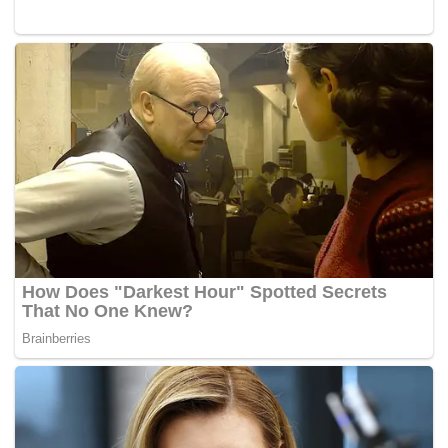
terletak pada ketepatan tutur katanya, tetapi juga pada
keikhlasannya untuk menginsafi, memperbaiki diri dan
belajar daripada kesilapan.
“Mudah-mudahan Allah SWT membimbing setiap langkah
dan tutur kita semua agar sentiasa berada dalam adab
yang mulia, terpelihara akidah dan berpaut teguh pada
kebenaran yang hakiki,” katanya.
-Harian Metro
Tags:
Ahmad Zahid Hamidi