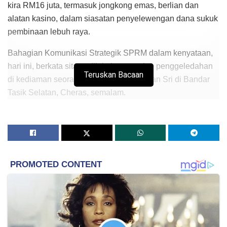
kira RM16 juta, termasuk jongkong emas, berlian dan
alatan kasino, dalam siasatan penyelewengan dana sukuk
pembinaan lebuh raya.
Bahagian Komunikasi Strategik SPRM dalam kenyataan,
hari ini, berkata sitaan dilakukan susulan penggeledahan
Teruskan Bacaan
di kediaman seorang individu bergelar Tan Sri di Bandar
Tasik Selatan, Cheras, semalam.
Katanya, antara barangan yang disita termasuk 84 beg
mewah bernilai kira-kira RM3 juta; 11 unit jam tangan
berjenama berjumlah kira-kira RM1 juta; serta jongkong,
syiling dan patung emas bernilai kira-kira RM3 juta.
“Selain itu, berlian dan barangan kemas bernilai kira-kira
RM4 juta dan satu set alatan kasino berjenama mewah
yang dianggarkan bernilai RM150,000 turut disita.
“SPRM turut menemui sebuah bilik rahsia kebal yang