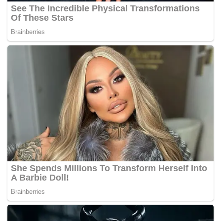
yang disita bagi dibawa pulang ke Ibu Pejabat SPRM,
Putrajaya,” katanya.
Sementara itu, Ketua Pesuruhjaya SPRM, Tan Sri Azam
Baki, mengesahkan keseluruhan penggeledahan dan
sitaan semalam berjumlah kira-kira RM16 juta.
Beliau juga tidak menolak kemungkinan akan ada lagi
sitaan dilakukan.
“Proses rakaman keterangan individu tersebut
ditangguhkan pada satu tarikh lain disebabkan faktor
kesihatan individu terbabit,” katanya.
BHonline-
Tags:
seleweng dana lebuh raya
sita
SPRM