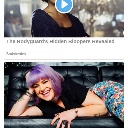
menjadi tempat simpanan senjata dan peluru, namun tiada
sitaan dilakukan kerana senjata berkenaan didaftarkan
atas nama syarikat keselamatan milik individu terbabit,”
katanya.
Menurut kenyataan itu, SPRM semalam, menggunakan
bantuan anggota pasukan taktikal Anti Corruption Tactical
Squad (ACTS) dalam proses merakam keterangan Tan Sri
terbabit kerana mengesyaki wujud bilik rahsia menyimpan
senjata di kediaman berkenaan.
“SPRM mendapat maklumat terdapat bilik rahsia yang
menyimpan barang berharga termasuk senjata yang
berkaitan dengan siasatan penyelewengan dana sukuk
pembinaan lebuh raya di kediaman individu ini.
“Kehadiran pasukan ACTS adalah bertujuan menjaga
keselamatan dan mengiringi pegawai serta barang-barang