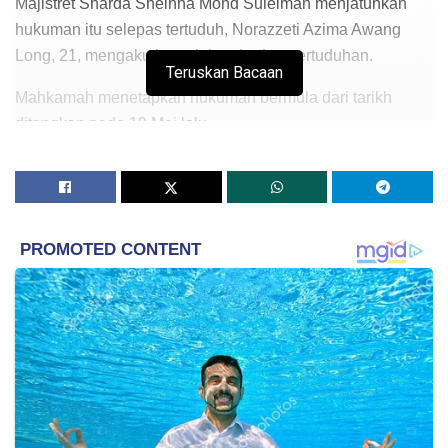
Majistret Sharda Sheinha Mohd Suleiman menjatuhkan
hukuman itu selepas tertuduh, Norazzeti Azima Awang
Long, 21, mengaku bersalah terhadap pertuduhan.
Teruskan Bacaan
Mahkamah menetapkan hukuman bermula dari tarikh
ditangkap pada 19 Mei lalu.
Mengikut pertuduhan, wanita itu didakwa mengambil ubat
‘misoprostol’ dengan niat untuk menghalang bayi daripada
dilahirkan dalam keadaan hidup, di dalam tandas sebuah
bilik di kondominium di sini, kira-kira 10 malam, 12 Mei
lalu.
Kesalahan didakwa mengikut Seksyen 315 Kanun
Keseksaan yang sabit kesalahan boleh dipenjara
sehingga 10 tahun atau denda atau dengan kedua-
duanya.
Mengikut fakta kes, tertuduh yang juga tahanan di Penjara