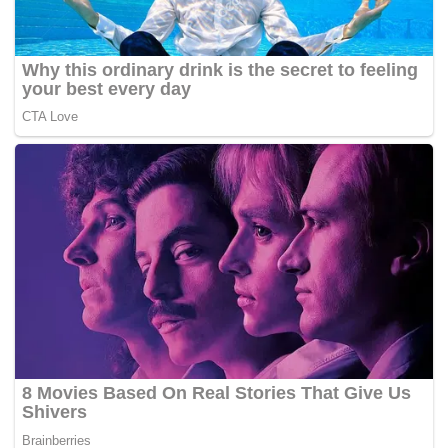
Sungai Udang dibawa ke Hospital Melaka kerana
mengalami bengkak susu, dan ketika itu dia mengaku
kepada doktor bahawa mengalami keguguran dianggarkan
berusia enam bulan selepas memakan ubat untuk
menggugurkan kandungan jenis ‘misoprostol’.
Ubat itu didakwa dibeli di aplikasi TikTok pada harga
RM600 pada 12 Mei lalu dan janin iti kemudiannya diberi
kepada rakan lelaki untuk ditanam.
Pendakwaan dikendalikan Timbalan Pendakwa Raya,
Syaza Nur Sharif manakala, tertuduh diwakili Peguam
Muhammad Izzuddin Ab Malek dari Yayasan Bantuan
Guaman Kebangsaan.
-Harian Metro
Tags:
Gugur Kandungan
Penjara