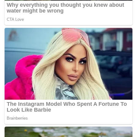
Jadsadavit turut memaklumkan, hasil pengeledahan di
bilik hotel berkenaan turut menemui 6,000 biji pil Yaba
yang disorok di dalam bilik air.
Beliau turut menafikan dakwaan terdapat dua individu
yang melarikan diri sebelum serbuan dilakukan seperti
yang dimaklumkan oleh ahli keluarga mangsa.
Menyentuh perkembangan siasatan enam tahanan di
penjara Narathiwat, beliau memaklumkan, pihaknya kini
sedang menunggu laporan forensik, keputusan ujian
kesan cap jari di bungkusan dadah dan sebagainya.
Jelasnya, apabila laporan itu diterima, pihaknya akan
mengemukakan kepada mahkamah untuk tindakan lanjut
sama ada untuk dituduh atau kes disebut kembali di
mahkamah.
Beliau menjangkakan keputusan ujian itu akan dapat