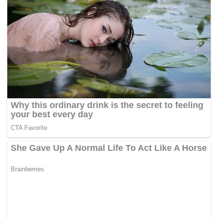
diperolehi dalam tempoh sebulan lagi.
Kesemua tahanan yang menjalani perintah reman di
penjara narathiwat tidak dibenarkan diikat jamin setakat
ini.
Pihaknya juga sudah merakamkan percakapan dan
pengakuan kesemua tahanan itu yang kelak akan
digunakan di mahkamah.
Kata Jadsadavit, undang undang baharu berkaitan dadah
di thailand telah berubah termasuk rampasan pil Yaba
melebihi sebiji dianggap untuk tujuan mengedar.
Sebelum ini, media melaporkan enam rakyat Malaysia
ditahan dalam serbuan di sebuah bilik hotel di Sungai
Golok pada pagi 1 November lepas.
Kesemua yang ditahan itu positif dadah selepas ujian air