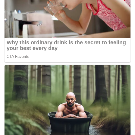
“Tidak kira sesiapa. Kami jalankan siasatan yang sama,
tiada yang special sama ada artis atau VIP (orang
kenamaan).
“Terpulang kepada mereka yang buat andaian mendakwa
ada perancangan atau apa sahaja. Kami polis
menjalankan tugas mengikut maklumat risikan dan
prosedur yang ada,” tegas beliau dalam wawancara
dengan media Malaysia.
Beliau berkata demikian sebagai mengulas dakwaan
pihak tertentu yang mengatakan serbuan dan tangkapan
ke atas enam individu berkenaan telah dirancang awal.
Menjelaskan lanjut, Jadsadavit berkata, semasa
tangkapan dibuat, pegawai dan anggota polis dari
bahagian narkotik tidak mengetahui terdapat artis terkenal
di dalam bilik berkenaan.