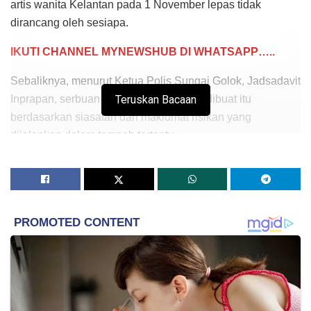
artis wanita Kelantan pada 1 November lepas tidak
dirancang oleh sesiapa.
IKUTI CHANNEL MYNEWSHUB DI WHATSAPP…..
Sebaliknya, menurut Ketua Polis Sungai Golok, Jadsadavit
Inprapan, serbuan dan tangkapan yang dibuat itu
Teruskan Bacaan
berdasarkan siasatan dan maklumat risikan yang
dijalankan dalam tempoh tertentu.
“Sebelum ada tangkapan sudah ada siasatan (terlebih
dahuu) sehinggalah sampai masa kita akan buat
tangkapan mengikut prosedur yang ada.
“Kita akan siasat termasuk hantar dadah ke makmal dan
cap jari… kini kami sedang menunggu laporan forensik
kimia dan cap jari yang ada pada dadah yang dirampas
itu… siasatan makan masa sebulan.