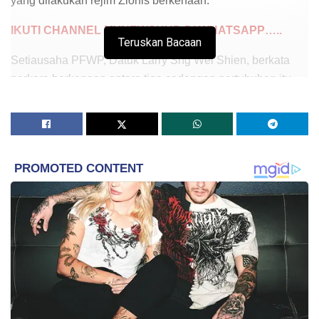
yang dilakukan rejim Zionis berkenaan.
IKUTI CHANNEL MYNEWSHUB DI WHATSAPP…..
Teruskan Bacaan
Setiausaha PFWP, Datuk Larry Sng Wei Shien, berkata
perkara berkenaan antara tiga cadangan pertubuhan itu
bagi menghentikan segera keganasan dan konflik di Gaza.
“Cadangan lain ialah pembatalan Resolusi PBB 1947
yang menyokong penubuhan negara Israel di bumi
Palestin dan PBB perlu meluluskan usul penubuhan
negara Palestin yang merdeka dan berdaulat di seluruh
wilayah Palestin asal,” katanya dalam sidang media di
Parlimen, hari ini.
Larry yang juga Ahli Parlimen Julau menegaskan semua
pihak yang terbabit perlu komited kepada diplomasi dan
perdamaian demi melindungi nyawa yang tidak berdosa,
selain menambah bahawa usaha segera perlu diambil