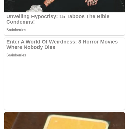
bagi menyampaikan bantuan kemanusiaan kepada
mangsa keganasan serta memulihkan infrastruktur yang
musnah akibat serangan ketenteraan.
PFWP adalah sebuah badan bukan kerajaan (NGO) yang
dianggotai Ahli Parlimen daripada pelbagai latar belakang
termasuk Yang Dipertua Dewan Rakyat, Tan Sri Johari
Abdul sebagai penasihat, bertujuan mempromosikan
keamanan dan menggalakkan perpaduan yang erat bagi
menjadikan dunia lebih baik terutama bagi generasi akan
datang.
Semalam, Perdana Menteri, Datuk Seri Anwar Ibrahim
ketika sesi penerangan di Dewan Rakyat berkata Malaysia
sudah menyediakan satu draf resolusi PBB yang antara
lain mencadangkan agar Israel disingkir sebagai anggota
pertubuhan berkenaan sekiranya berlaku pelanggaran
undang-undang, hukum dan keputusan dalam isu