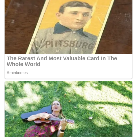
membabitkan Palestin.
BHonline-
Tags:
Anggota PBB
Israel
PFWP