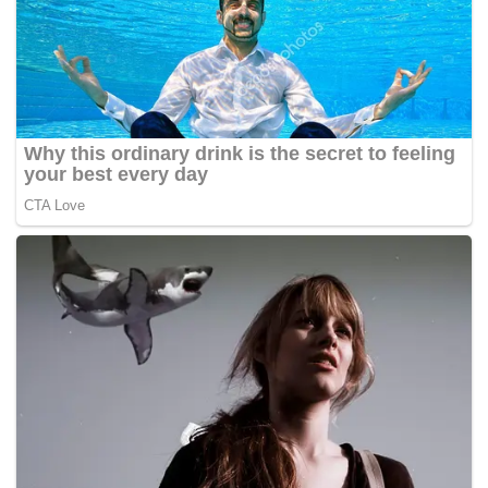
pertuduhan terhadapnya adalah sebahagian daripada
langkah yang telah dirancang lebih awal oleh Thomas dan
ia juga selaras dengan rancangan kerajaan Pakatan
Harapan (PH) ketika itu.
-Berita Harian
Tags:
Hakim