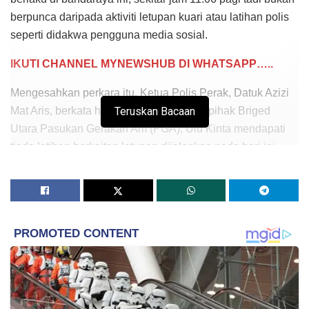
berpunca daripada aktiviti letupan kuari atau latihan polis
seperti didakwa pengguna media sosial.
IKUTI CHANNEL MYNEWSHUB DI WHATSAPP…..
Mengesahkan perkara itu, Ketua Polis Perak, Datuk Azizi
Mat Aris, berkata hasil semakan dengan pihak Briged
Teruskan Bacaan
Utara Pasukan Gerakan Am (PGA), Ulu Kinta mendapati
tiada latihan berkaitan letupan dijalankan pada hari ini.
Selain itu, menurutnya, semakan dengan Pejabat Tanah
Dan Galian (PTG) juga mendapati tiada letupan yang
dijalankan di mana-mana kuari sebelum pukul 12 tengah
hari.
“Hasil semakan dengan Jabatan Meteorologi Malaysia
(MetMalaysia) mendapati, daerah Ipoh tidak terkesan
dengan sebarang aktiviti seismik walaupun terdapat