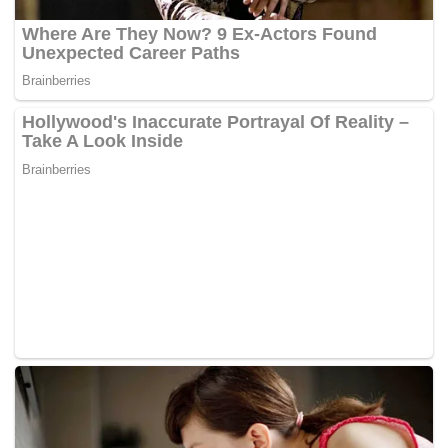
gegaran terbabit dirasai di Hospital Raja Permaisuri
Bainun (HRPB), Chemor, Stadium Perak, Meru Raya,
Falim dan Gugusan Manjoi.
Selain itu, pengguna media sosial juga mendakwa
kejadian sama berlaku di Tanjung Rambutan, Klebang,
Jelapang, Tambun, Silibin serta turut dirasai pengguna
Lebuhraya Utara-Selatan (PLUS) dekat Terowong Menora.
Kejadian terbabit turut menimbulkan pelbagai spekulasi
dalam kalangan orang ramai.
-Berita Harian
Tags:
Dentuman
gegaran