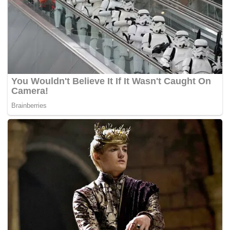
kejadian gempa bumi yang berlaku di Halmahera,
Indonesia pada jam 11.24 pagi tadi.
“Pihak polis sedang menyiasat mengenai insiden ini dan
orang ramai dinasihati supaya bertenang dan tidak
membuat sebarang spekulasi berkaitan kejadian ini
sehingga mencetuskan kegusaran awam,” katanya dalam
kenyataan, hari ini.
Azizi berkata, orang ramai yang mempunyai maklumat
diminta untuk menghubungi Pusat Kawalan Kontinjen
Perak di talian 05-2451119 atau 05-2451073 untuk
membantu siasatan.
Terdahulu, media melaporkan penduduk Ipoh cemas
akibat merasi gegaran selama beberapa saat disusuli
bunyi kuat seakan dentuman di bahagian atas bangunan.
Tinjauan di media sosial mendapati pengguna mendakwa