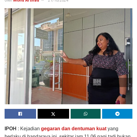
oleh
Mohd Arshad
21/10/2024
IPOH
: Kejadian
gegaran dan dentuman kuat
yang
berlaku di bandaraya ini, sekitar jam 11.06 pagi tadi bukan