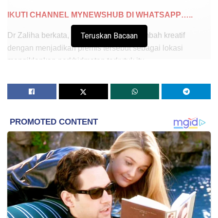
IKUTI CHANNEL MYNEWSHUB DI WHATSAPP…..
Dr Zaliha berkata, modus sindiket bertambah kreatif
Teruskan Bacaan
dengan menjadikan premis tersebut sebagai lokasi
mengiklankan perkhidmatan terkutuk itu.
Menurutnya, lokasi yang dikenal pasti oleh KL Strike Force
itu menjadi cabaran dalam usaha membanteras kegiatan
persundalan yang sudah mula berpindah daripada premis
konvensional kepada platform digital.
“Lebih-lebih lagi apabila rumah inap, hotel dan kediaman
peribadi turut dijadikan sarang aktiviti ini.
“Dalam hal ini, kerajaan menyeru supaya komuniti
setempat menjadi ‘mata-mata’ dan melaporkan aktiviti
seumpama ini kepada Adu@KL 2.0 atau mana-mana
saluran aduan agensi yang menjadi ahli KL Strike Force.