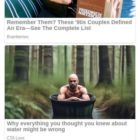
“Aduan boleh dilakukan dengan begitu mudah iaitu
menggunakan hashtag #KLStrikeForce di hantaran media
sosial,” katanya dalam sidang Dewan Rakyat pada
Khamis.
Beliau berkata demikian bagi menjawab soalan Zahir
Hassan (PH-Wangsa Maju) dan Roslan Hashim (PN-Kulim
Bandar Baharu) mengenai jumlah premis berkaitan
pelacuran dan tindakan penguatkuasaan bagi
membanterasnya.
Dalam pada itu, Dr Zaliha menegaskan adalah tidak tepat
mengatakan tiada pengurangan ke atas kes persundalan
di Kuala Lumpur kerana data tahun 2023 menunjukkan
hanya 159 serbuan dan 540 tangkapan sahaja berbanding
suku ketiga tahun ini.
“Ingin saya kongsikan statistik semenjak penubuhan KL