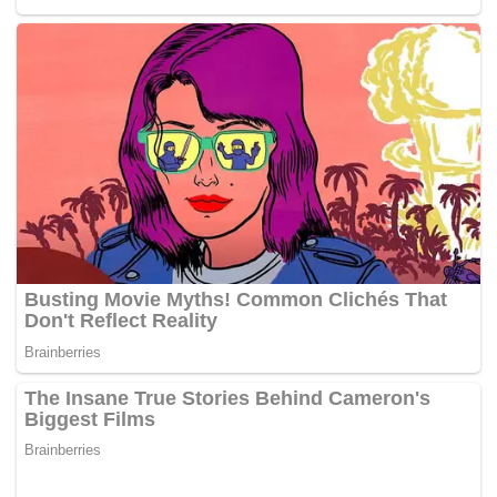
Strike Force, pihak Polis Diraja Malaysia (PDRM) bersama
agensi penguatkuasaan telah menyerbu sebanyak 209
buah premis yang menawarkan perkhidmatan
persundalan.
“Statistik serbuan bermula dari tarikh 27 Mei 2024
sehingga 30 September 2024 menunjukkan seramai 781
orang telah ditangkap terdiri daripada 149 orang warga
tempatan dan diikuti 632 orang warganegara asing berusia
lingkungan 18 hingga 61 tahun,” ujarnya.
Tambah beliau, tindakan pembanterasan giat dijalankan
bagi menyekat aktiviti persundalan terutama di kawasan
yang dikenal pasti berpotensi dalam menawarkan aktiviti
itu.
“Tiada tindakan pilih kasih, sama ada penawaran
persundalan golongan elit mahupun golongan bawahan,