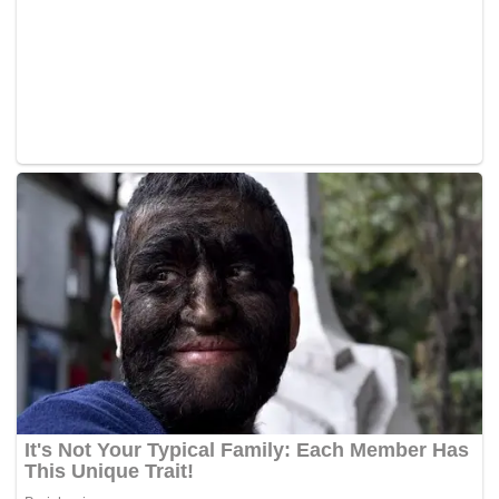
akan diambil tindakan yang sama,” tegasnya.
SinarHarian-
Tags:
Jalan Loke Yew
Jalan Pudu