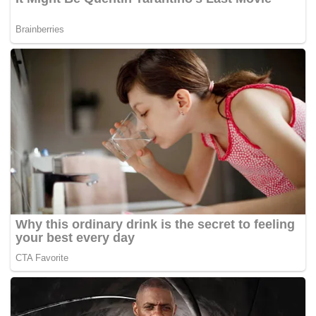
Bagaimanapun keadaan ombak kuat Dan laut bergelora
dan hujan lebat menyukarkan operasi pencarian
menyebabkan operasi disambung semalam dan hari ini.
BHonline-
Tags:
bakal pengantin
jatuh sungai
lemas