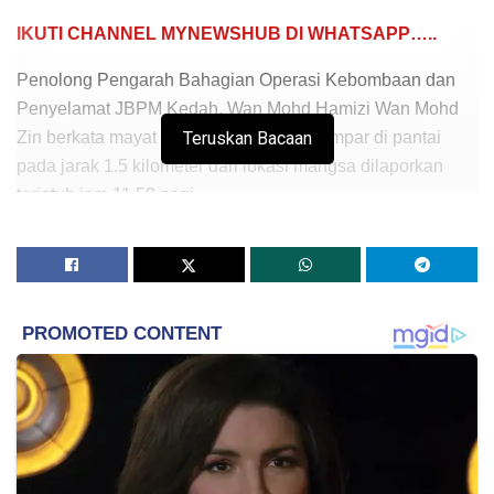
IKUTI CHANNEL MYNEWSHUB DI WHATSAPP…..
Penolong Pengarah Bahagian Operasi Kebombaan dan
Penyelamat JBPM Kedah, Wan Mohd Hamizi Wan Mohd
Zin berkata mayat mangsa ditemui terdampar di pantai
Teruskan Bacaan
pada jarak 1.5 kilometer dari lokasi mangsa dilaporkan
terjatuh jam 11.50 pagi.
“Operasi hari ini turut membabitkan enam anggota
Pasukan Penyelamat di Air (PPDA) JBPM Kedah yang
melakukan pencarian di permukaan air dengan jarak 1.5
hingga dua batu nautika sejak jam 10.03 minit pagi tadi,”
katanya dalam kenyataan hari ini.
Sementara itu, ibu mangsa Rosnah Razali, 48, berkata
anak sulung dari tiga beradik itu sepatutnya
melangsungkan perkahwinan pada Januari depan dan
persiapan akhir sudah siap dilakukan.