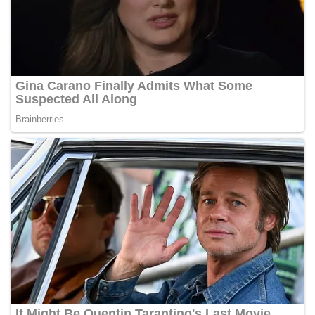
“Aiman seorang anak yang baik dan tidak pernah melawan
malah semua orang sayangkan kerana sifatnya yang suka
tolong orang,” katanya.
Tunang mangsa, Nur Farhana Abd Syukur, 23, berkata
pada hari kejadian mereka sepatutnya pergi ke Klinik
Kesihatan Taman Intan untuk menjalani saringan HIV.
“Kali terakhir dia balas kiriman WhatsApp saya pada jam
11.30 pagi dan Aiman beritahu bersiap untuk ke sana.
“Kira-kira jam 1 tengah hari, ibu Aiman menghubungi saya
dan beritahu yang dia jatuh sungai menyebabkan saya
terkejut dan bergegas ke sini,” katanya.
Media semalam melaporkan, seorang lelaki dikhuatiri
lemas selepas terjatuh ke sungai di Pasar Bisik, Kota
Kuala Muda, pada Ahad.