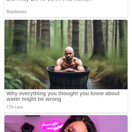
serta dua peti sejuk dirampas untuk tindakan lanjut,”
katanya.
Menurutnya, siasatan awal dilakukan mendapati kura-kura
itu diseludup masuk dari luar negara untuk pasaran gelap
tempatan.
“Kami tidak menolak kemungkinan aktiviti jualan itu
berlaku secara dalam talian dan pembeli tetap.
“Siasatan masih dijalankan untuk mengenal pasti
rangkaian ahli serta pembeli terlibat,” katanya yang
memaklumkan tindakan diambil mengikut Akta
Pemuliharaan Hidupan Liar 2010 [Akta 716].
-Harian Metro
Tags:
Sindiket Jual Haiwan
Tahan
warga asing