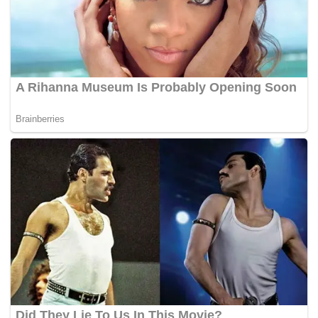
Black Pond Turtles, Snapping Turtle, Sulcata Tortoise,
Leopard Tortoise, Red Footed Tortoise dan Kura-Kura
Katup.
“Selain itu, kami turut merampas tiga ular, seekor
mengkarung, empat labi-labi serta lima katak,” katanya
ketika dihubungi, hari ini.
Beliau berkata, nilai keseluruhan rampasan dalam serbuan
itu dianggarkan berjumlah RM246,394.
“Hasil soal siasat terhadap suspek, mereka gagal
mengemukakan lesen atau permit daripada Jabatan
Perhilitan yang membolehkan menyimpan hidupan liar
dilindungi itu.
“Beberapa barangan seperti tiga telefon bimbit, Ipad, buku
resit, 10 kamera litar tertutup (CCTV), empat set komputer