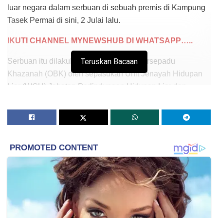
luar negara dalam serbuan di sebuah premis di Kampung
Tasek Permai di sini, 2 Julai lalu.
IKUTI CHANNEL MYNEWSHUB DI WHATSAPP…..
Serbuan itu dilakukan dalam Operasi Bersepadu
Teruskan Bacaan
Khazanah (OBK) oleh sepasukan Unit Jenayah Hidupan
Liar (WCU) Jabatan Perlindungan Hidupan Liar dan
Taman Negara (PERHILITAN) bersama Pasukan Gerakan
Am (PGA) Polis Diraja Malaysia (PDRM).
Ketua Pengarah Jabatan Perhilitan Datuk Abdul Kadir Abu
Hashim berkata, dalam serbuan jam 7.30 malam itu,
pihaknya menahan enam individu termasuk seorang
wanita terdiri daripada empat warga Kemboja dan dua
tempatan.
“Pemeriksaan di premis terbabit menemui hampir 200
kura-kura disyaki spesies Chinese Stripe Necked Turtle,