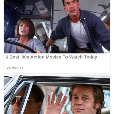
Gunung Denali pada 27 Mei lalu.
Muhammad Illaham yang juga Presiden Kelab Jelajah
Alpine Malaysia berkata, sebaik sahaja berjaya dibawa
turun, beliau terus dibawa ke hospital dan dimasukkan ke
wad kecemasan kerana mengalami luka beku tahap tiga.
Menurutnya, pada ketika itu beliau bimbang dengan
keadaan Zulkifli dan Zainudin Lot yang sedang berada di
Football Field berketinggian 5,791 meter iaitu lokasi antara
puncak Denali dan kem lima.
“Saya harap esok itu (29 Mei), helikopter boleh naik tapi
rupanya tak boleh ambil mereka juga kerana cuaca buruk.
“Jumaat lepas (31 Mei), renjer dapat naik tapi semua
terkejut kerana rupanya Ajoi dah tinggalkan kita dua hari
awal. Saya betul-betul terkejut bila diberitahu oleh Wisma
Putra,” katanya.