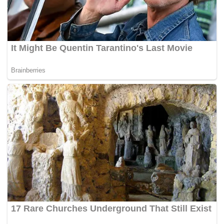
Zulkifli dilaporkan meninggal dunia pada 6 pagi waktu
tempatan 29 Mei lalu, semasa berlindung di dalam sebuah
gua salji di Football Field dengan punca kematian disyaki
akibat HAPE.
Jasadnya selamat dibawa turun dari lokasi kejadian pada
8.30 pagi waktu tempatan 1 Jun lalu dengan bantuan pihak
berkuasa tempatan.
Muhammad Illaham turut melahirkan rasa kesyukuran
kerana selamat daripada tragedi itu.
“Saya berserah diri kepada Allah sejak malam kejadian
ribut di atas (gunung) dan sampai hari ini, banyak cabaran
saya tempuhi. Sesungguhnya Allah yang membantu
segalanya dan berkat doa keluarga dan kawan-kawan
semua,” katanya.