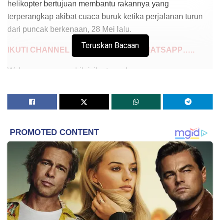
helikopter bertujuan membantu rakannya yang
terperangkap akibat cuaca buruk ketika perjalanan turun
dari puncak berkenaan, 28 Mei lalu.
Teruskan Bacaan
IKUTI CHANNEL MYNEWSHUB DI WHATSAPP…..
Walaupun mengambil risiko turun berseorangan
mengharungi ribut dan salji tebal selama kira-kira 15 jam
bagi mendapatkan bantuan kecemasan, beliau berkata,
tindakan itu perlu dilakukan segera memandangkan
keadaan seorang lagi pendaki Zulkifli Yusuf ketika itu
bertambah buruk dan mengalami kecederaan kaki.
“Saya turun ke bawah sebenarnya nak cari helikopter
persendirian untuk pergi ambil Ajoi (Zulkifli) di Football
Field (laluan landai sebelum puncak), tapi perkhidmatan tu
tiada, hanya ada renjer sahaja dan mereka tidak dapat
naik ke atas kerana cuaca buruk.