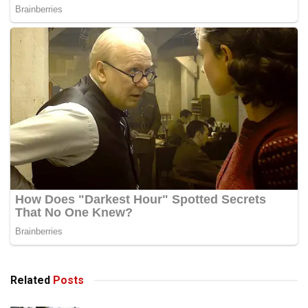
Muhammad Illaham bersama dua lagi rakan pendaki,
Zainudin, 48, dan Zulkifli, 37, tiba di puncak Gunung
Denali berketinggian 6,190 meter sekitar jam 11 malam, 27
Mei (waktu tempatan).
Sebelum ini, Muhammad Illaham telah melakukan
pendakian di beberapa puncak tertinggi seperti Gunung
Kilimanjaro, Afrika; Gunung Elbrus, Rusia; Gunung
Everest, Nepal; Gunung Aconcagua, Argentina dan
Gunung Carstensz, Indonesia.
-Harian Metro
Tags:
Gunung Denali
Related
Posts