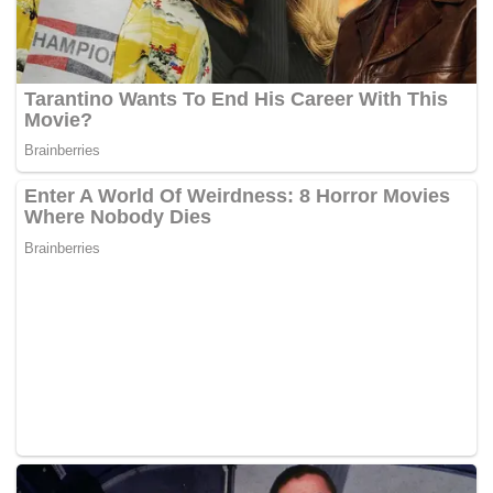
“Renjer lihat tangan dan kaki saya, mereka kata saya dah
ada ‘high-altitude pulmonary edema’ (paru-paru berair
altitud tinggi atau HAPE) dan suruh saya turun segera dan
tak boleh tunggu lama.
“Memang helikopter yang ada ketika itu sepatutnya ambil
Ajoi melalui ‘bucket’, lepas itu ambil saya dan turun ke
bawah tapi memandangkan keadaan cuaca yang buruk
dan keadaan kesihatan saya, mereka buat keputusan
untuk ambil saya dahulu dan bawa turun ke bawah,”
katanya kepada media ketika ditemui selepas tiba di
Lapangan Terbang Antarabangsa Kuala Lumpur, di sini,
tengah malam tadi.
Ketibaan beliau disambut laungan Allahu Akhbar oleh
keluarga dan rakan-rakan yang menunggu kepulangannya
susulan tragedi yang berlaku ke atasnya dan dua lagi
pendaki Malaysia selepas berjaya menawan puncak