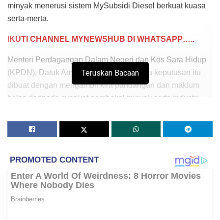
minyak menerusi sistem MySubsidi Diesel berkuat kuasa
serta-merta.
IKUTI CHANNEL MYNEWSHUB DI WHATSAPP…..
Menteri Perdagangan Dalam Negeri dan Kos Sara Hidup
(KPDN), Datuk Armizan Mohd Ali, berkata keputusan itu
Teruskan Bacaan
dibuat dengan mengambil kira pandangan dan maklum
balas daripada syarikat pembekal minyak serta industri
pengangkutan.
“Kita bersetuju untuk mempertimbangkan rayuan, kalau
sebelum ini syarikat pengangkutan barangan dihadkan
untuk mempunyai pilihan dua syarikat pembekal minyak
(ketika mendaftar MySubsidi Diesel).
“Kita putuskan atas rayuan terbabit, kita akan beri opsyen
tambahan iaitu boleh memilih tiga daripada lima syarikat
pembekal minyak yang ditetapkan,” katanya pada sidang