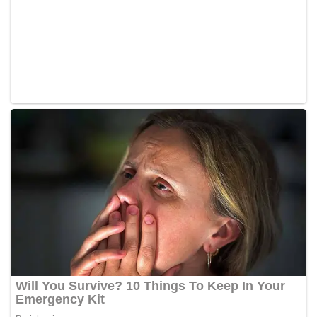
media di sini, hari ini.
Yang turut hadir, timbalannya, Fuziah Salleh.
Terdahulu, Armizan mengadakan libat urus bersama
industri pengangkutan dan syarikat pembekal minyak bagi
mendapatkan kerjasama daripada ahli persatuan
pengangkutan darat.
Ia bertujuan menyegerakan permohonan kad fleet dengan
syarikat minyak terpilih untuk memastikan syarikat
kenderaan pengangkutan barangan dapat menikmati
subsidi yang disediakan kerajaan apabila penyasaran
dilaksanakan kelak.
Dalam pada itu, Armizan menggesa pengusaha
pengangkutan barangan supaya segera memohon untuk
mendapatkan kad fleet terbabit.