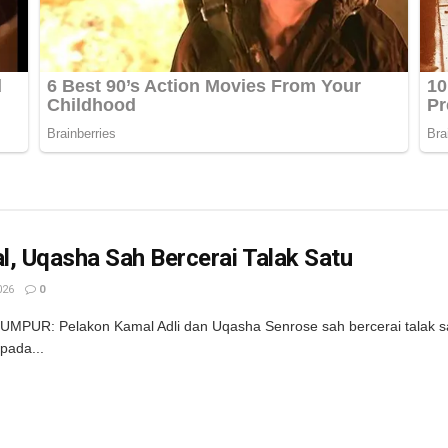
, Uqasha Sah Bercerai Talak Satu
026
0
MPUR: Pelakon Kamal Adli dan Uqasha Senrose sah bercerai talak s
pada...