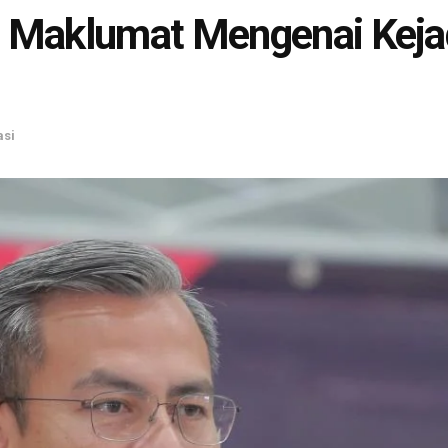
 Maklumat Mengenai Kej
asi