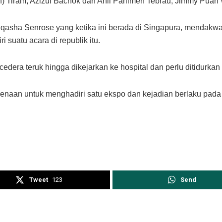
 Tiram, Azizul Bachok dan Ahli Parlimen Tebrau, Jimmy Puah
Uqasha Senrose yang ketika ini berada di Singapura, mendakwa
 suatu acara di republik itu.
edera teruk hingga dikejarkan ke hospital dan perlu ditidurka
rkenaan untuk menghadiri satu ekspo dan kejadian berlaku pada 
Tweet
123
Send