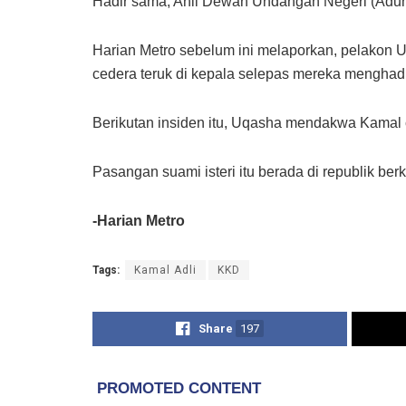
Hadir sama, Ahli Dewan Undangan Negeri (Adun)
Harian Metro sebelum ini melaporkan, pelakon 
cedera teruk di kepala selepas mereka menghadiri
Berikutan insiden itu, Uqasha mendakwa Kamal c
Pasangan suami isteri itu berada di republik be
-Harian Metro
Tags:
Kamal Adli
KKD
Share
197