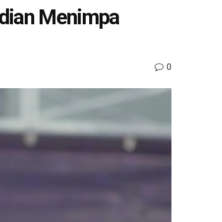
adian Menimpa
0