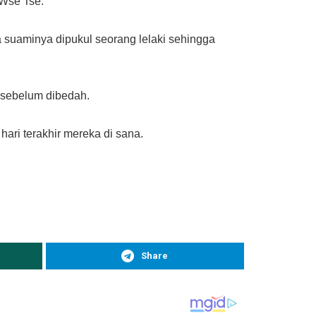
 Wse Tse.
 suaminya dipukul seorang lelaki sehingga
n sebelum dibedah.
hari terakhir mereka di sana.
Share