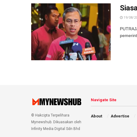
Siasa
19/08/2
PUTRAJAY
pemerint
Navigate Site
© Hakcipta Terpelihara
About
Advertise
Mynewshub. Dikuasakan oleh
Infinity Media Digital Sdn Bhd