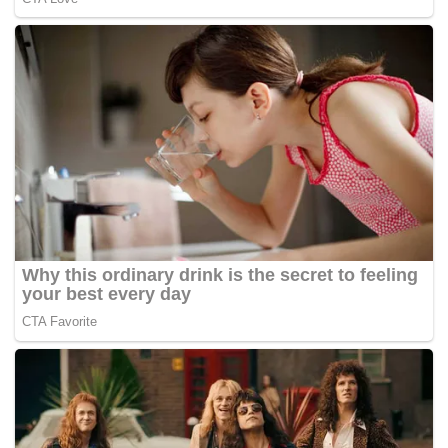
Penyakit AFB berasal dari AS dan sejak itu telah merebak
ke seluruh dunia. Menurut Dalan Animal Health,
penemuan itu boleh digunakan untuk mencipta vaksin
penyakit lain .
-Kosmo Online
Tags:
Amerika Syarikat
Vaksin Lebah