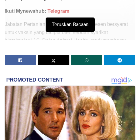
Ikuti Mynewshub:
Telegram
Jabatan Pertanian AS (USDA) memberi lesen bersyarat
Teruskan Bacaan
untuk vaksin yang dicipta oleh sebuah syarikat
bioteknologi AS, Dalan Animal Health untuk membantu
melindungi lebah madu daripada penyakit American
Foulbrood (AFB).
“Vaksin kami adalah satu kejayaan dalam melindungi
lebah madu.
“Kami bersedia untuk mengubah cara kami menjaga
serangga, yang memberi kesan kepada pengeluaran
makanan pada skala global,” kata ketua eksekutif Dalan
Animal Health, Annette Kleiser.
Vaksin yang pada awalnya tersedia untuk penternak lebah
komersial itu bertujuan untuk membendung AFB, sejenis