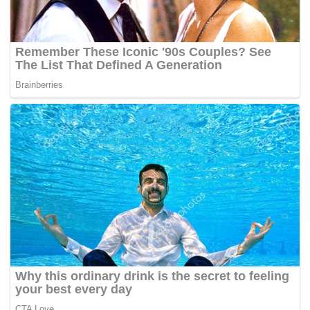
penyakit serius yang disebabkan oleh larva bakteria
Paenibacillus yang boleh melemahkan dan memusnahkan
sarang lebah.
Pada masa ini, tiada ubat untuk penyakit tersebut. Ia
menjangkiti satu perempat daripada keseluruhan sarang
lebah madu di AS.
Penternak terpaksa memusnah dan membakar koloni yang
terjejas selain menggunakan antibiotik untuk mencegah
penyebaran selanjutnya.
“Penyakit itu mudah dikesan oleh penternak lebah kerana
ia mengurangkan jumlah larva menjadi cecair berlendir
coklat yang mempunyai bau tengik,” kata ahli entomologi
Universiti Georgia,
Keith Delaplane yang telah bekerjasama dengan Dalan
Animal Health untuk pembangunan vaksin.