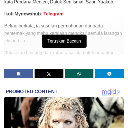
kata Perdana Menteri, Datuk Seri Ismail Sabri Yaakob.
Ikuti Mynewshub:
Telegram
Beliau berkata, ia susulan permohonan daripada
penternak yang mahu kerajaan mengkaji semula larangan
eksport itu.
Teruskan Bacaan
“Kita akan bincang dan kalau rasa kita boleh benarkan
eskport, dan dari segi bekalan dalam negara tidak
berkurangan kerana eksport itu, mungkin kita boleh
pertimbangkan untuk semak semula (larangan eksport),”
katanya di sini hari ini.
“Ini sedang dibincangkan dan akan dibentangkan (Menteri
Pertanian dan Industri Makanan) Datuk Seri (Dr) Ronald
(Kiandee) secara terperinci, berapakah jumlah
pengeluaran ayam untuk bulan depan. Adakah akan
memberi kesan kalau kita lepaskan (benarkan) eksport.