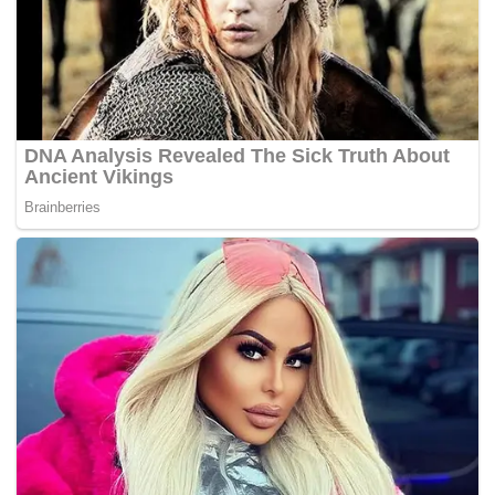
“Kita takut nanti buka eksport 3.6 juta ekor sebulan, kalau
kita buka (eksport), takut terkesan pula dari segi bekalan
dalam negara. Bila bekalan kurang, harga mesti naik
kerana permintaan melebihi penawaran. Sebab itu saya
minta MAFI (Kementerian Pertanian dan Industri Makanan)
tengok secara terperinci dari segi unjuran pengeluaran
ayam untuk bulan depan,” katanya.
Beliau berkata demikian kepada pemberita selepas
melawat Pavilion Pahang pada Pameran Pertanian,
Hortikultur dan Agropelancomgan Malaysia (MAHA) 2022
di Taman Ekspo Pertanian Malaysia Serdang (MAEPS).
Ismail Sabri berkata, kerajaan akan melihat kepentingan
semua pihak supaya sebarang keputusan yang diambil
mengenai eksport ayam, tidak akan memberi kesan
kepada rakyat, dan menurutnya beliau percaya unjuran