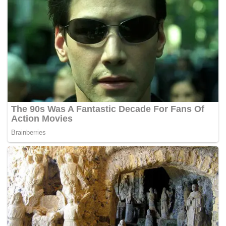
“Ini kerana terdapat beberapa cadangan suruh buat RCI
(Suruhanjaya Siasatan Diraja) dan macam-macam. Kita
akan bawa ke Kabinet kerana perkara itu perkara besar,”
katanya.
Bernama-
Tags:
eksport ayam
Ismail Sabri Yaakob
KPDNHEP
MAFI