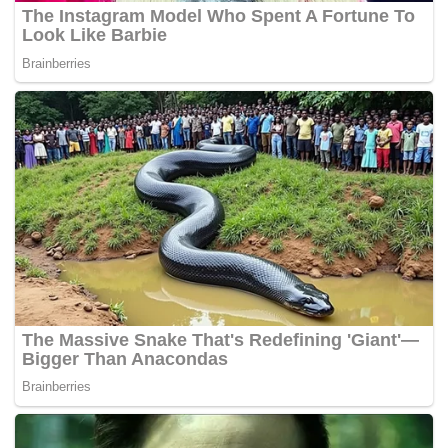
pengeluaran ayam itu akan dapat dibentangkan oleh MAFI
minggu depan.
Sementara itu Perdana Menteri berkata, beliau turut
mengarahkan Kementerian Perdagangan Dalam Negeri
dan Hal Ehwal Pengguna (KPDNHEP) menyenaraikan
barangan yang telah turun harga serta barangan yang
masih belum turun harga.
“Ini bertujuan membolehkan kerajaan memberi fokus untuk
usaha menurunkan harga barang bagi menjamin
keselesaan rakyat,” katanya.
Sementara itu ketika mengulas mengenai isu kebocoran
data peribadi yang didedah syarikat penyedia
penyelesaian pembayaran dalam talian iPay88 Sdn Bhd,
Ismail Sabri berkata, ia akan dibincangkan dalam
mesyuarat Kabinet.