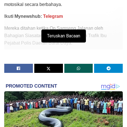
motosikal secara berbahaya.
Ikuti Mynewshub:
Telegram
Mereka ditahan ketika Op Samseng Jalanan oleh
Bahagian Siasatan dan Penguatkuasaan Trafik Ibu
Teruskan Bacaan
Pejabat Polis Daerah Barat Daya.
Ketua Polis Daerah Barat Daya, Superintendan Kamarul
Rizal Jenal, berkata semua yang ditahan berusia antara 19
hingga 36 tahun.
Katanya, dua daripada mereka adalah pekerja kilang,
manakala seorang lagi juruteknik lif.
“Ketika operasi diadakan, sekumpulan penunggang
motosikal dilihat menunggang dengan laju secara
membongkokkan badan seperti aksi Superman dan ini
berbahaya kepada diri serta pengguna jalan raya lain.