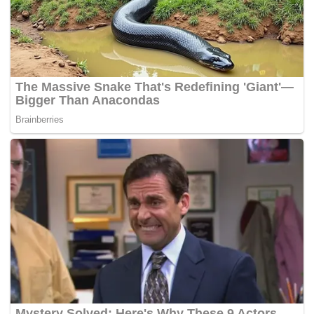
“Tiga daripada mereka masing-masing menerima enam,
empat dan satu saman atas pelbagai kesalahan,” katanya
dalam kenyataan, hari ini.
Kamarul berkata, semua yang ditahan akan disiasat
mengikut Seksyen 42 Akta Pengangkutan Jalan (APJ)
1987.
Beliau berkata, sepanjang operasi dijalankan antara jam 1
hingga 7 pagi itu, sebanyak lapan saman turut dikeluarkan
atas pelbagai kesalahan dan dua motosikal disita.
BHonline-
Tags:
aksi superman
Op Samseng Jalanan
Penunggang Motosikal