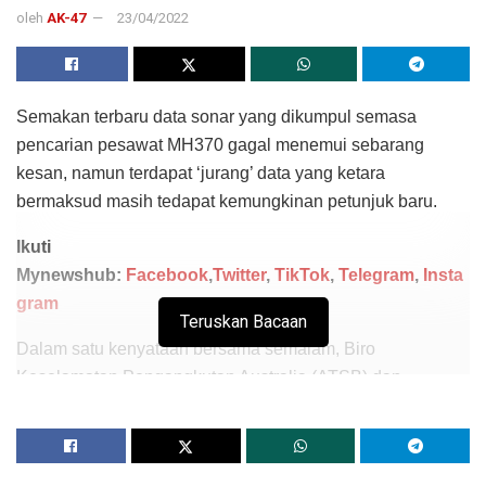
oleh
AK-47
23/04/2022
Semakan terbaru data sonar yang dikumpul semasa
pencarian pesawat MH370 gagal menemui sebarang
kesan, namun terdapat ‘jurang’ data yang ketara
bermaksud masih tedapat kemungkinan petunjuk baru.
Ikuti
Mynewshub:
Facebook
,
Twitter
,
TikTok
,
Telegram
,
Insta
gram
Teruskan Bacaan
Dalam satu kenyataan bersama semalam, Biro
Keselamatan Pengangkutan Australia (ATSB) dan
Geosains Australia berkata semakan itu mengenal pasti 11
“kontak” baru yang tidak dianalisis semasa carian asal.
Lapan daripada objek itu dinilai berkemungkinan