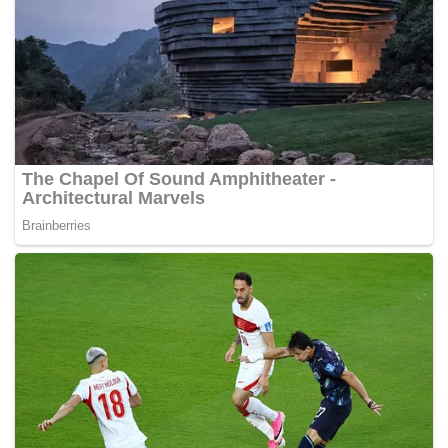
“pencarian sebelum ini pada dasarnya telah melangkau
sebahagian besar kawasan carian kerana penggunaan
peralatan dengan prestasi (resolusi) yang tidak mencukupi
untuk mencari sasaran.
“MH370 boleh saja terperangkap di salah satu kawasan
yang tidak belum benar-benar dicari ini.”
Sebagai perbandingan, kawasan 17,000km persegi yang
diminta untuk semakan adalah lebih besar daripada saiz
negeri Kelantan, sementara kawasan 4,900km persegi
yang ditinjau sebenarnya adalah kira-kira separuh
daripada saiz Kedah. 72.72km persegi kawasan yang
dianggap ‘data holidays’ adalah hampir dua kali ganda
saiz Putrajaya.
ATSB telah meminta Geoscience Australia untuk
menyemak semula data carian untuk kawasan dalam