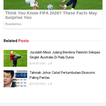
lingkungan 40 batu nautika dari tapak yang berpotensi
yang telah dikenal pasti oleh Godfrey selepas dia
menerbitkan satu siri kertas kerja menganalisis anomali
dalam rangkaian radio amatur WSPRnet yang mungkin
disebabkan oleh gangguan daripada MH370.
-Malaysia Kini
Related
Posts
Tags:
Australia
Data
MH370
Jurulatih Mesir Julang Bendera Palestin Selepas
Singkir Australia Di Piala Dunia
04/07/2026
0
Tahniah Johor Catat Pertumbuhan Ekonomi
Paling Pantas
01/07/2026
0