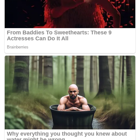
data sonar resolusi tinggi bagi sekitar 4,900km persegi
dasar laut di Lautan Hindi, berjumlah kira-kira 81,000 fail
dan sebesar 3 terabait.
Walau bagaimanapun, laporan itu juga mencatatkan jurang
yang ketara dalam data yang disemak.
Laporan Geosains Australia itu bertarikh 8 Mac tetapi
hanya diumumkan semalam.
Ia mengakui bahawa kawasan semakan itu hanya 29
peratus daripada kawasan 17,000km persegi yang diminta
ATSB.
“Kawasan selebihnya (71 peratus) mengandungi sama
ada data carian (kapal) Ocean Infinity, data sonar berbilang
pancaran resolusi rendah bawaan kapal (>30m) yang
diperoleh semasa Fasa 1, atau tiada data,” kata laporan
itu.