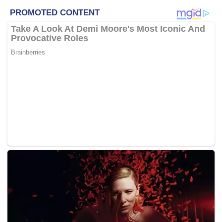
mempunyai ciri geologi manakala tiga lagi
berkemungkinan berasal dari objek buatan manusia, tetapi
tiada satu pun daripadanya konsisten dengan serpihan
pesawat.
“Data ini membolehkan kami mengesan objek sekecil
30cm panjang dan 30cm lebar. Jika pesawat itu berada
dalam kawasan yang kami kesan, data sonar akan
menunjukkan medan serpihan objek yang sangat
memantulkan cahaya,” kata CEO Geosains Australia
James Johnson.
“Laporan Geosains Australia menyatakan bahawa sangat
tidak mungkin terdapat medan serpihan pesawat dalam
kawasan yang disemak semula,” kata ketua pesuruhjaya
ATSB Angus Mitchell.
Semakan itu mengambil masa dua bulan untuk menyaring