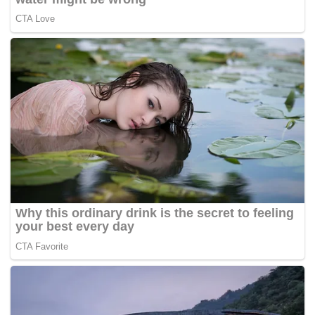
Data resolusi rendah telah diabaikan kerana ia tidak
mempunyai resolusi yang diperlukan untuk mengenal pasti
serpihan pesawat. Data yang dikumpul oleh kapal Ocean
Infinity yang diupah Malaysia pada Januari 2018 tidak
dianalisis kerana Geosains Australia tidak mempunyai
akses kepada data tersebut.
Di samping itu, terdapat 72.72km persegi “data holidays” di
mana data tidak wujud atau berkualiti rendah atas pelbagai
sebab seperti kegagalan peralatan dan pengelakan rupa
bumi.
Kebanyakan “data holidays” telah dikenal pasti dalam
analisis sebelumnya, tetapi 1.57km persegi lagi data yang
hilang telah dikenal pasti dalam semakan baru.
Laman web berita penerbangan Airline Ratings memetik
jurutera aeroangkasa British Richard Godfrey berkata