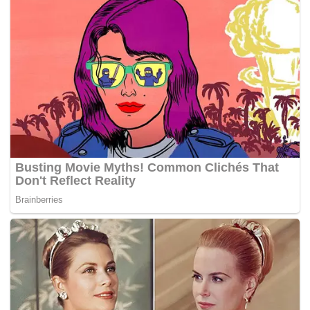
Dalam pada itu, seorang pegawai pertahanan
memaklumkan seorang penduduk maut dan lima lagi
cedera akibat serangan Rusia di wilayah Luhansk di
tenggara Ukraine.
Serhiy Hayday berkata, serangan itu mengorbankan lima
lagi orang awam di bandar Rubizhne yang terjejas selama
beberapa minggu.
Jelasnya, empat lagi bandar di Luhansk dibedil
semalaman sehingga menyebabkan kebakaran di
beberapa pangsapuri dan rumah.
Sementara itu, Kakitangan Am Angkatan Tentera
memaklumkan Ukraine berjaya merampas semula tiga
perkampungan di wilayah Kherson.
Dalam satu video yang disiarkan di YouTube,