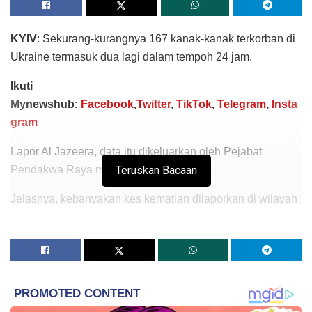
KYIV
: Sekurang-kurangnya 167 kanak-kanak terkorban di
Ukraine termasuk dua lagi dalam tempoh 24 jam.
Ikuti
Mynewshub:
Facebook
,
Twitter
,
TikTok
,
Telegram
,
Insta
gram
Lapor Al Jazeera, data itu dikeluarkan oleh Pejabat
Pendakwa Raya menerusi Telegram.
Teruskan Bacaan
Jelasnya, kebanyakan kes kematian dilaporkan di wilayah
tenggara Donetsk yang sebahagian besar dikawal oleh
kumpulan pemisah dan tentera Rusia.
Wilayah Donetsk melaporkan sebanyak 81 kematian
diikuti 78 kematian di sekitar Kyiv dan 64 kematian di
wilayah timur Kharkiv.