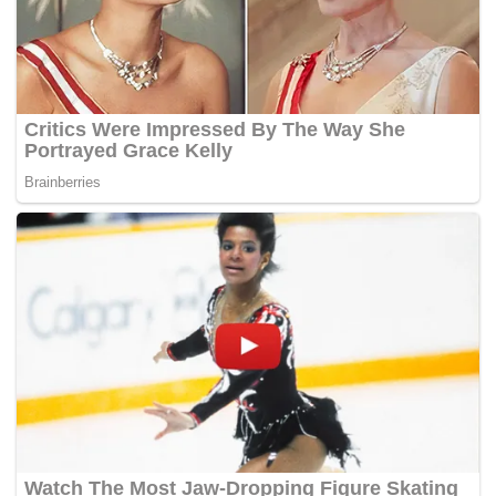
perkampungan Dobryanka, Novovoznisenske dan
Trudolyubovka `dibebaskan’ selepas beberapa minggu
dikepung.
UtusanOnline-
Tags:
kanak-kanak
terkorban
Ukraine