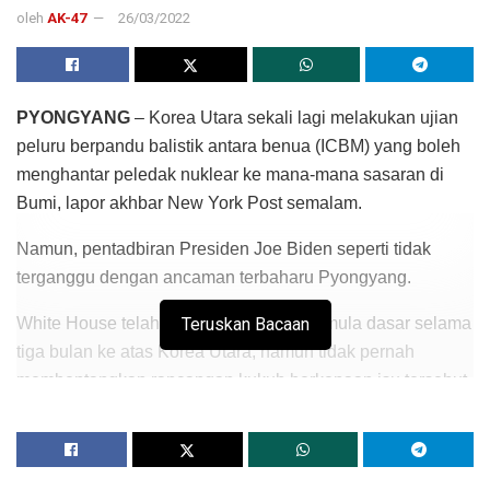
oleh
AK-47
26/03/2022
PYONGYANG
– Korea Utara sekali lagi melakukan ujian
peluru berpandu balistik antara benua (ICBM) yang boleh
menghantar peledak nuklear ke mana-mana sasaran di
Bumi, lapor akhbar New York Post semalam.
Namun, pentadbiran Presiden Joe Biden seperti tidak
terganggu dengan ancaman terbaharu Pyongyang.
White House telah melakukan kajian semula dasar selama
Teruskan Bacaan
tiga bulan ke atas Korea Utara, namun tidak pernah
membentangkan rancangan kukuh berkenaan isu tersebut.
Dasar luar bekas Presiden Amerika Syarikat (AS), Barrack
Obama juga menampilkan strategi yang sama dan
menggelarnya sebagai strategi ‘kesabaran strategik’.