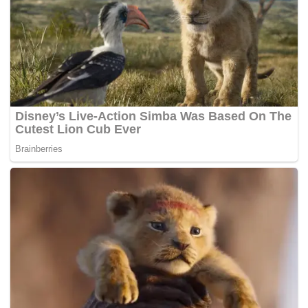
Tags:
Amerika Syarikat
ICBM
Joe Biden
Korea Utara