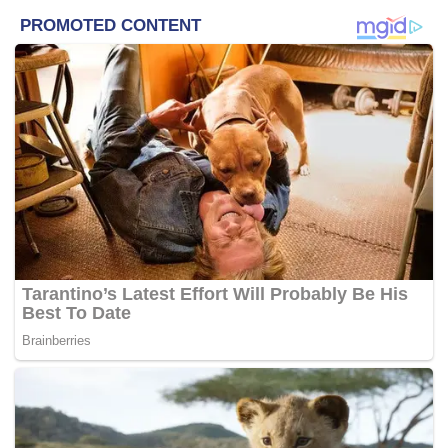
Washington memulakan strateginya dengan menawarkan
dialog kepada Korea Utara supaya menamatkan program
nuklearnya sebagai pertukaran untuk pelbagai konsesi.
Namun begitu, sehingga hari ini, Korea Utara enggan
berbincang mengenai program senjata nuklearnya sekali
gus menyebabkan Biden menemui jalan buntu.
Pyongyang memberitahu dunia bahawa ia mahukan
senjata nuklear taktikal seperti yang digunakan oleh Rusia
untuk mengugut Pertubuhan Perjanjian Atlantik Utara
(NATO) dan negara-negara Barat.
Ini bermakna lebih banyak ujian senjata akan dilakukan
oleh Korea Utara dalam masa terdekat dan ia sesuatu
yang boleh dijangka oleh semua pihak.
Kosmo-