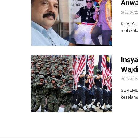
Anwa
28/07/2
KUALA L
melakuka
Insya
Wajd
28/07/2
SEREMBA
keselam