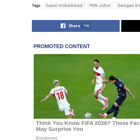
Tags:
hasni mohammad
PRN Johor
Saingan Em
Share
196