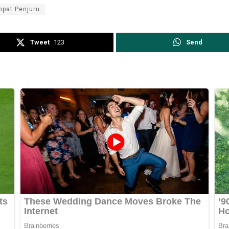
pat Penjuru
Tweet
123
Send