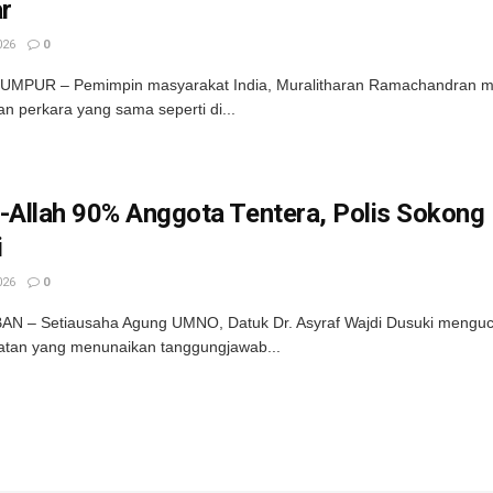
r
026
0
UMPUR – Pemimpin masyarakat India, Muralitharan Ramachandran men
n perkara yang sama seperti di...
-Allah 90% Anggota Tentera, Polis Sokong
i
026
0
N – Setiausaha Agung UMNO, Datuk Dr. Asyraf Wajdi Dusuki mengu
atan yang menunaikan tanggungjawab...