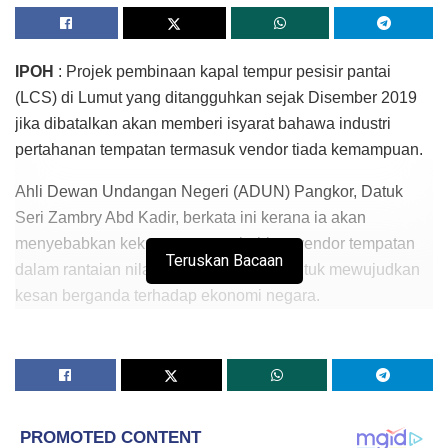
IPOH
: Projek pembinaan kapal tempur pesisir pantai
(LCS) di Lumut yang ditangguhkan sejak Disember 2019
jika dibatalkan akan memberi isyarat bahawa industri
pertahanan tempatan termasuk vendor tiada kemampuan.
Ahli Dewan Undangan Negeri (ADUN) Pangkor, Datuk
Seri Zambry Abd Kadir, berkata ini kerana ia akan
menyebabkan kekurangan pembabitan vendor tempatan
Teruskan Bacaan
dalam rantaian nilai pembinaan kapal untuk mewujudkan
kesan berganda terhadap ekonomi negara.
“Terdapat lebih 400 vendor tempatan terbabit dalam projek
LCS malah kebanyakannya adalah veteran Angkatan
Tentera Malaysia (ATM).
“Sekiranya projek ini dibatalkan, bukan sahaja mereka