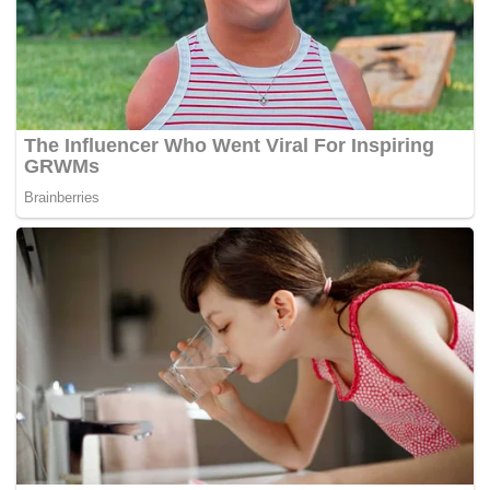
menyebabkan tidak balas rantaian kepada keseluruhan
ekosistem termasuk menutup peluang pekerjaan untuk
semua vendor tempatan ini,” katanya.
Dilaporkan pada Disember 2020, Kementerian Pertahanan
telah menjalankan siasatan secara mendalam mengenai
kegagalan anak syarikat Boustead Holdings Bhd iaitu
Boustead Naval Shipyard Sdn Bhd (BNS) membekalkan
enam LCS bernilai RM9 bilion kepada Tentera Laut Diraja
Malaysia (TLDM).
Menteri Kanan Pertahanan ketika itu Datuk Seri Ismail
Sabri Yaakob berkata kementerian juga sudah
melaksanakan siasatan melalui semakan ke atas klausa
kontrak berkaitan isu kelewatan yang dialami dalam
perolehan LCS.
Ismail Sabri dilaporkan berkata hasil siasatan itu