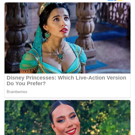
akan hilang pekerjaan malah vendor tempatan yang
terlibat akan dibebani kos sebanyak RM3.7 bilion,”
katanya.
Beliau berkata situasi itu tidak sepatutnya dihadapi vendor
tempatan terutama semasa negara masih dalam proses
pemulihan akibat COVID-19.
“Hilang pekerjaan di saat ini akan menambah lagi cabaran
dalam kehidupan seharian mereka dan ahli keluarga.
Inilah kesan rantaian yang mesti dielak,” katanya.
Ditanya sama ada sektor industri pertahanan seperti di
Lumut akan terkesan terutama dari segi peluang pekerjaan
dan rantaian bekalan untuk projek seperti itu, beliau
berkata apabila sesuatu projek dilaksanakan, ia secara
tidak langsung mencipta peluang pekerjaan.
“Sekiranya dibatalkan, sudah semestinya ia akan