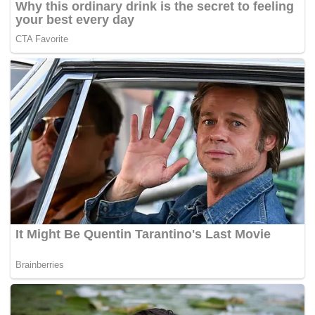
membawa kepada pengeluaran Notis Tuntutan Ganti Rugi
Tetap (LAD) berjumlah RM180 juta yang menyaksikan
sebanyak RM80.6 juta berjaya dipungut secara set-off
daripada BNS pada Oktober 2020.
Mengikut perancangan asal, dua daripada enam LCS
sepatutnya sudah diterima namun hingga 31 Julai 2020,
belum ada satu kapal yang disiapkan.
-Berita Harian
Tags:
LCS
Vendor Tempatan