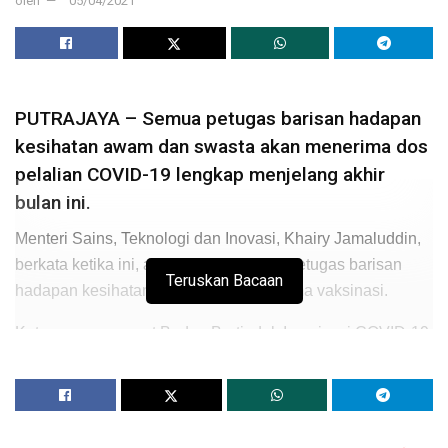
oleh
05/04/2021
PUTRAJAYA – Semua petugas barisan hadapan
kesihatan awam dan swasta akan menerima dos
pelalian COVID-19 lengkap menjelang akhir
bulan ini.
Menteri Sains, Teknologi dan Inovasi, Khairy Jamaluddin,
berkata ketika ini, ada seramai 62,837 petugas barisan
Teruskan Bacaan
hadapan kesihatan yang belum menerima vaksinasi.
Katanya, mesyuarat Badan Bertindak Imunisasi COVID-19
(CITF) membincangkan mengenai petugas barisan
hadapan kesihatan yang belum diberikan vaksinasi.
“Laporan CITF terima daripada pengarah kesihatan