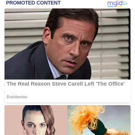
negeri bahawa ada 62,837 petugas barisan hadapan
kesihatan yang belum terima vaksinasi. Ia
membabitkan anggota perubatan awam dan swasta
seperti doktor, doktor gigi, komuniti farmasi, petugas di
makmal kesihatan swasta, pemandu ambulans swasta,
hospis dan penjagaan paliatif,”
katanya pada Sidang
Media Mingguan CITF, hari ini.
Yang turut hadir, Menteri Kesihatan, Datuk Seri Dr Adham
Baba.
Sementara itu, Dr Adham berkata, 18,022 daripada
seramai 267,737 petugas barisan hadapan yang sudah
menerima dos kedua vaksin COVID-19, adalah doktor dan
doktor gigi.
Justeru, katanya, pihaknya sudah mengarahkan semua
pengarah kesihatan negeri utnuk memastikan doktor dan
petugas barisan hadapan kesihatan swasta yang sudah