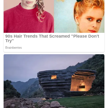
menghantar nama dapat menerima dos lengkap menjelang
akhir April ini.
Dalam perkembangan berkaitan, Dr Adham berkata, ketika
ini ada 63 hospital dikhususkan untuk rawatan pesakit
COVID-19 termasuk tiga hospital universiti, dengan tujuh
daripadanya adalah hospital yang merawat pesakit
COVID-19 sepenuhnya manakala selebihnya adalah
hospital hibrid.
Katanya, jumlah keseluruhan katil khusus untuk rawatan
COVID-19 adalah sebanyak 6,775, dengan 2,539 pesakit
yang dirawat dan kadar penggunaan 37 peratus.
Katanya, kapasiti katil Unit Rawatan Rapi (ICU) di hospital
COVID-19 seluruh negara adalah 1,146 katil bagi pesakit
COVID-19 dan bukan COVID-19, dengan 660 pesakit
sedang menerima rawatan pada kadar penggunaan