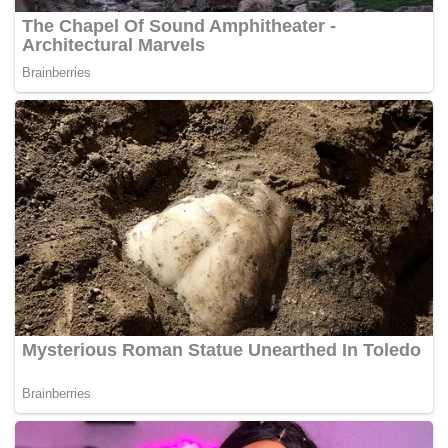
sebanyak 58 peratus.
“Daripada jumlah ini, sebanyak 543 katil ICU
dikhususkan untuk merawat pesakit COVID-19, pesakit
yang disyaki dan berkemungkinan dijangkiti dengan
205 pesakit dirawat ketika ini, menjadikan kadar
penggunaan 38 peratus,”
katanya. – BH Online
Tags:
Imunisasi
KKM
petugas barisan hadapan
vaksin covid-19