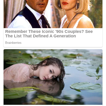
supaya terus berwaspada mengenai kemungkinan adanya
kes pembekuan darah yang sangat jarang berlaku dan
kombinasi kadar platelet darah rendah yang terjadi dalam
tempoh dua minggu selepas divaksinasi.
“Setakat ini, sebahagian besar kes yang dilaporkan
berlaku pada wanita berusia bawah 60 tahun dalam
tempoh dua minggu menerima vaksin. Berdasarkan
bukti yang ada kini, faktor risiko tertentu belum dapat
disahkan,”
katanya dalam satu kenyataan yang dimuat
naik di laman webnya.
Jawatankuasa itu memaklumkan bahawa ia mengkaji 62
kes trombosis sinus vena serebrum dan 24 kes trombosis
vena splanchnik yang dilaporkan dalam pangkalan data
keselamatan ubat EU pada 22 Mac, dengan 25 juta orang
menerima vaksin dan 18 daripada mereka maut.