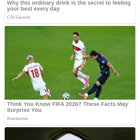
PRAC juga mempertimbangkan semua bukti yang ada
sekarang, termasuk nasihat daripada kumpulan pakar ad
hoc. – BERNAMA
Tags:
AstraZeneca
JKJAV
vaksin covid-19