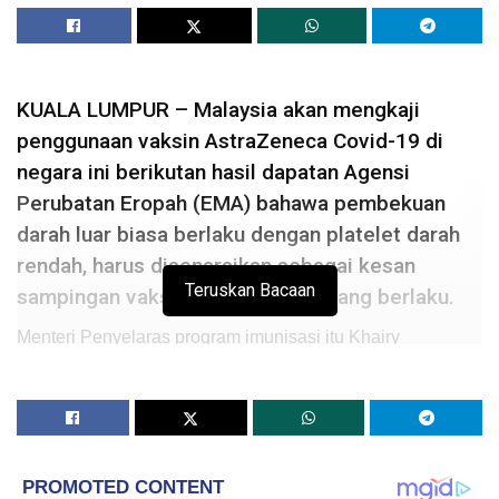
KUALA LUMPUR – Malaysia akan mengkaji
penggunaan vaksin AstraZeneca Covid-19 di
negara ini berikutan hasil dapatan Agensi
Perubatan Eropah (EMA) bahawa pembekuan
darah luar biasa berlaku dengan platelet darah
rendah, harus disenaraikan sebagai kesan
Teruskan Bacaan
sampingan vaksin yang sangat jarang berlaku.
Menteri Penyelaras program imunisasi itu Khairy
Jamaluddin berkata, Jawatankuasa Khas Jaminan Akses
Bekalan Vaksin COVID-19 (JKJAV) akan
mempertimbangkan perkara itu.
“Kita mengambil maklum pengumuman EMA mengenai