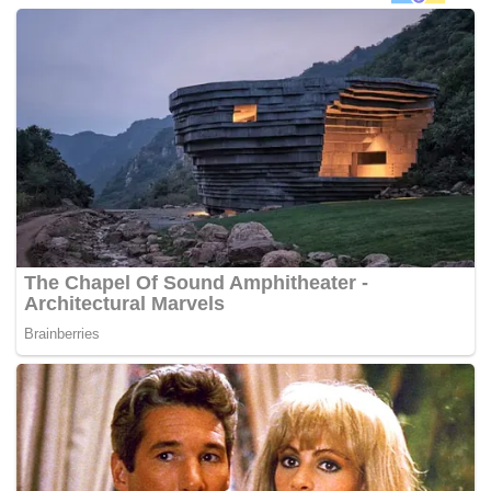
vaksin AstraZeneca. JKJAV akan mempertimbangkan
perkara itu dan memutuskan sama ada kita akan terus
menggunakan AZ (AstraZeneca) dalam portfolio vaksin
negara kita. Keselamatan adalah perkara paling
utama,”
katanya dalam Tweeternya hari ini.
Semalam, Khairy berkata, Malaysia masih mempunyai
masa untuk memutuskan sama ada akan meneruskan
dengan pengggunaan vaksin AstraZeneca, kerana ia
hanya akan tiba dari fasiliti COVAX pada Mei, nanti.
Jawatankuasa keselamatan EMA (PRAC), semalam
membuat kesimpulan mengenai dapatan kajian mereka
terhadap vaksin AstraZeneca dan mengesahkan bahawa
manfaat vaksin itu dalam mencegah Covid-19 secara
keseluruhan melebihi, risiko kesan sampingannya.
Agensi Kesatuan Eropah (EU) itu mengingatkan para
profesional penjagaan kesihatan dan penerima vaksin