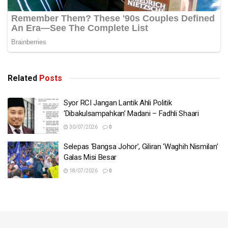
diperjudikan.
Kerana itu kita dapati Sultan Johor dengan selamba
mengkritik ahli atau pimpinan politik dalam negara.
Mungkin pada hemat baginda rakyat Johor paling utama
berbanding orang politik.
Related
Posts
Syor RCI Jangan Lantik Ahli Politik
‘Dibakulsampahkan’ Madani – Fadhli Shaari
30/07/2026
0
Selepas ‘Bangsa Johor’, Giliran ‘Waghih Nismilan’
Galas Misi Besar
18/07/2026
0