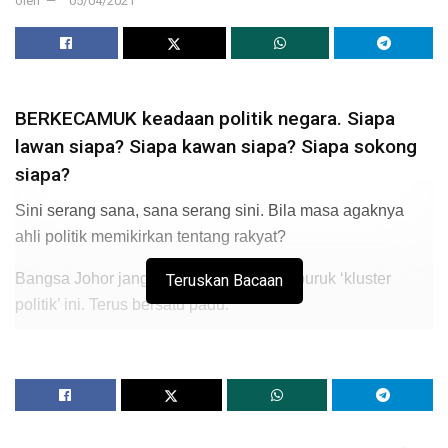
oleh
05/04/2021
BERKECAMUK keadaan politik negara. Siapa
lawan siapa? Siapa kawan siapa? Siapa sokong
siapa?
Sini serang sana, sana serang sini. Bila masa agaknya
ahli politik memikirkan tentang rakyat?
Bangsa Johor jangan terikut-ikut gejala buruk ‘kluster
Teruskan Bacaan
politik’ ini. Terus bersatu padu.
Tidak usah berkelahi sesama sendiri demi kepentingan
ahli politik yang berkepentingan ini.