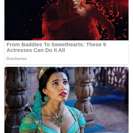
Pemain politik biarkan dengan kepolitikan mereka. Mereka
menang belum tentu rakyat senang.
Bangsa Johor terus kekal setia bersama Istana Johor.
Mengapa Istana Johor?
Kerana sejarah mengabsahkan Istana Johor tidak pernah
mengabaikan rakyatnya.