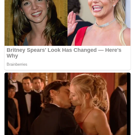
Kanna dan dua lagi anggota polis ditahan mengikut Akta
Pencegahan Jenayah (POCA) selama dua tahun.
Alvin Goh ditahan di Penjara Simpang Renggam, Johor
bersama seorang lagi anggota polis. – myMetro Online
Tags:
aktiviti haram
alvin goh
perjudian dalam talian