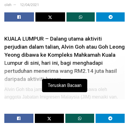
oleh
12/04/2021
KUALA LUMPUR – Dalang utama aktiviti
perjudian dalam talian, Alvin Goh atau Goh Leong
Yeong dibawa ke Kompleks Mahkamah Kuala
Lumpur di sini, hari ini, bagi menghadapi
pertuduhan menerima wang RM2.14 juta hasil
daripada aktiviti haram.
Teruskan Bacaan
Alvin Goh tiba jam 11.05 pagi dengan dibawa oleh
anggota Jabatan Imigresen Malaysia (JIM) menaiki van.
Suspek berdepan tujuh pertuduhan menerima wang
RM2.14 juta hasil daripada aktiviti haram pada September
2019 sehingga November 2019.