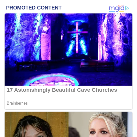
Justeru, dia didakwa mengikut Seksyen 4(1)(b) Akta
Pencegahan Pengubahan Wang Haram, Pencegahan
Pembiayaan Keganasan dan Hasil Daripada Aktiviti
Haram 2001 (AMLATFPUAA).
Pertuduhan ini juga adalah berkaitan tangkapan ratusan
warga China di Cyberjaya.
Siasatan kes yang dilakukan Unit Jenayah Pengubahan
Wang Haram (AMLA), Bahagian Pencegahan ATIPSOM
dan AMLA, Jabatan Imigresen Malaysia (JIM) sebelum ini
menyita RM482,508.19 milik syarikat Alvin Goh.
Syarikat Alvin Goh juga didapati membenarkan imigran
larangan berada di premis miliknya dan menjalankan
aktiviti berkaitan scam online.
Sebelum ini media melaporkan Alvin Goh bersama Addy